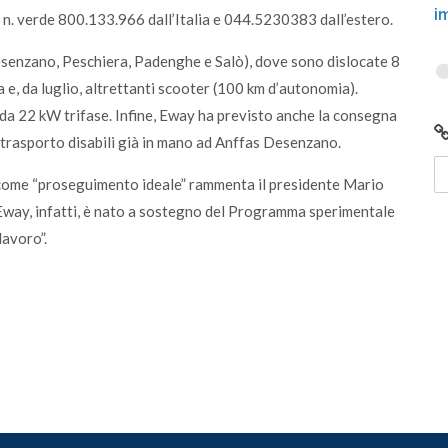
i
il n. verde 800.133.966 dall’Italia e 044.5230383 dall’estero.
Desenzano, Peschiera, Padenghe e Salò), dove sono dislocate 8
e, da luglio, altrettanti scooter (100 km d’autonomia).
a da 22 kW trifase. Infine, Eway ha previsto anche la consegna
r trasporto disabili già in mano ad Anffas Desenzano.
 come “proseguimento ideale” rammenta il presidente Mario
way, infatti, è nato a sostegno del Programma sperimentale
lavoro”.