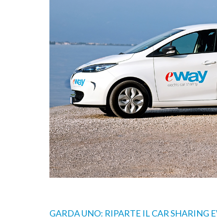
di comunità
A Salò la quota di differenziata ha ragg
una media del 77%
GARDA UNO: RIPARTE IL CAR SHARING 