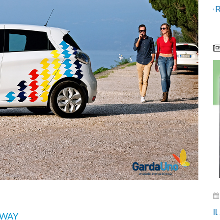
iunto
Video: Comunità Energetiche Rinnovabili nel
2024 sul Lago di Garda
I
EWAY