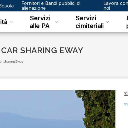
Fornitori e Bandi pubblici di
Lavora co
Scuola
alienazione
noi
Servizi
Servizi
ità
alle PA
cimiteriali
L CAR SHARING EWAY
car sharing Eway
lunedì 15 gennaio 2024