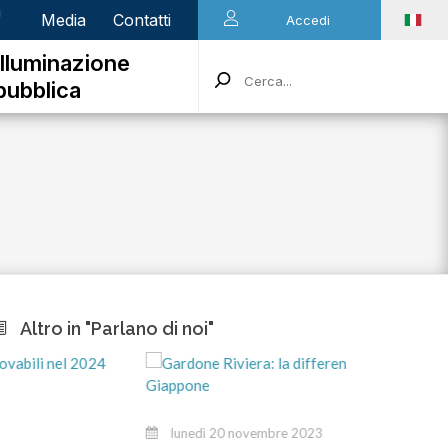
n
Media
Contatti
Accedi
Illuminazione
pubblica
Altro in "Parlano di noi"
mar
lunedì 20 novembre 2023
Stiam