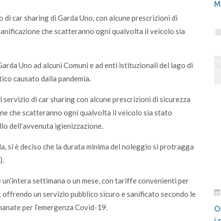
M
o di car sharing di Garda Uno, con alcune prescrizioni di
sanificazione che scatteranno ogni qualvolta il veicolo sia
arda Uno ad alcuni Comuni e ad enti istituzionali del lago di
atico causato dalla pandemia.
il servizio di car sharing con alcune prescrizioni di sicurezza
one che scatteranno ogni qualvolta il veicolo sia stato
illo dell’avvenuta igienizzazione.
la, si è deciso che la durata minima del noleggio si protragga
).
e un’intera settimana o un mese, con tariffe convenienti per
 offrendo un servizio pubblico sicuro e sanificato secondo le
emanate per l’emergenza Covid-19.
O
i