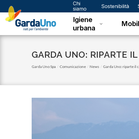
Chi
Gardauno
Sostenibilità
siamo
Igiene
Spa
Mobil
urbana
GARDA UNO: RIPARTE I
Garda Uno Spa
Comunicazione
News
Garda Uno: riparte il 
lunedì 03 luglio 2023