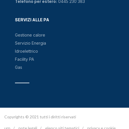
Telefono per estero:
0445 230 383
SERVIZI ALLE PA
Gestione calore
Servizio Energia
Idroelettrico
Facility PA
Gas
Copyrights © 2021 tutti i diritti riservati
urp
/
note legali
/
elenco siti tematici
/
privacy e cookie