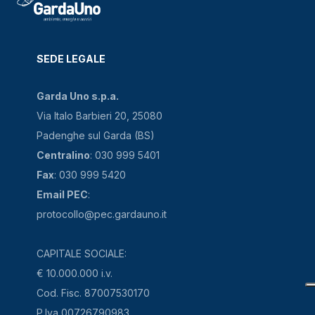
SEDE LEGALE
Garda Uno s.p.a.
Via Italo Barbieri 20, 25080
Padenghe sul Garda (BS)
Centralino
: 030 999 5401
Fax
: 030 999 5420
Email PEC
:
protocollo@pec.gardauno.it
CAPITALE SOCIALE:
€ 10.000.000 i.v.
Cod. Fisc. 87007530170
P.Iva 00726790983