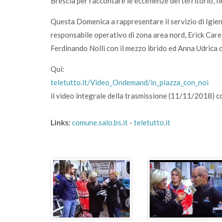
Brescia per raccontare le eccellenze del territorio, fi
Questa Domenica a rappresentare il servizio di Igi
responsabile operativo di zona area nord, Erick Carell
Ferdinando Nolli con il mezzo ibrido ed Anna Udrica co
Qui:
teletutto.it/Video_Ondemand/in_piazza_con_noi
il video integrale della trasmissione (11/11/2018) con
Links:
comune.salo.bs.it
-
teletutto.it