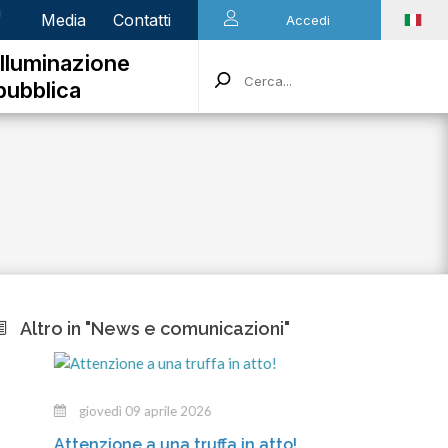
n
Media
Contatti
Accedi
Illuminazione
pubblica
Altro in "News e comunicazioni"
giovedì 09 aprile 2026
mercol
ttenzione a una truffa in atto!