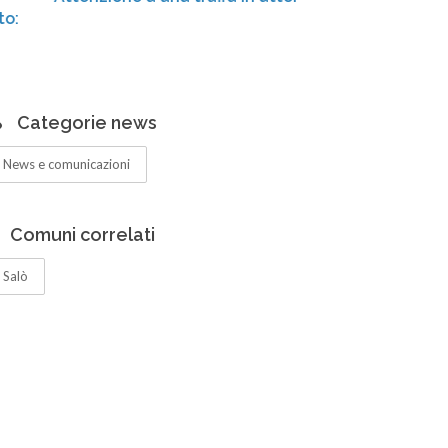
Centro d
ampliati
Categorie news
News e comunicazioni
Comuni correlati
Salò