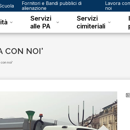
Fornitori e Bandi pubblici di
Lavora co
Scuola
alienazione
noi
Servizi
Servizi
ità
alle PA
cimiteriali
A CON NOI'
 con noi'
lunedì 08 giugno 2026
A