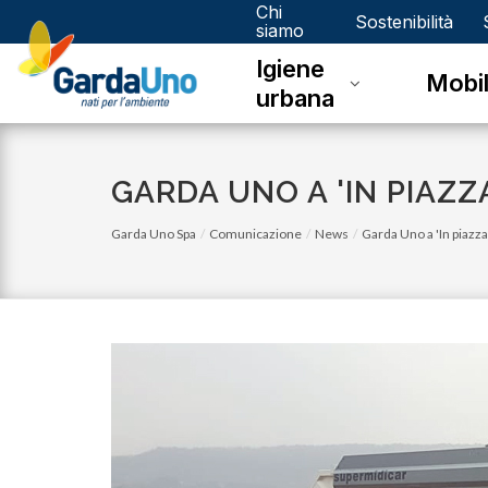
Chi
Gardauno
Sostenibilità
siamo
Igiene
Spa
Mobil
urbana
GARDA UNO A 'IN PIAZZ
Garda Uno Spa
Comunicazione
News
Garda Uno a 'In piazza
lunedì 05 gennaio 2026