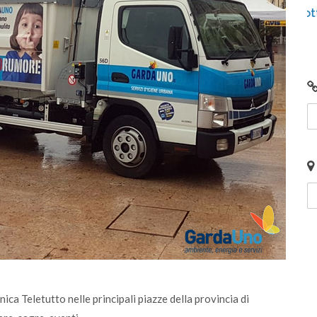
 e
Centro di Raccolta di Desenzano - via Giotto:
chiusura per lavori
ica Teletutto nelle principali piazze della provincia di