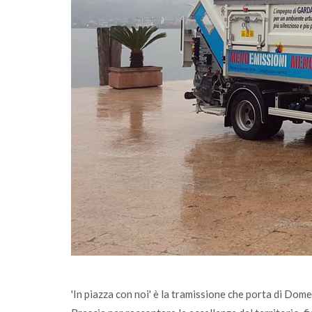
erimento
Sono online gli ecocalendari 2026: scaricali
agese
fai la differenza, ogni giorno
'In piazza con noi' è la tramissione che porta di Domen