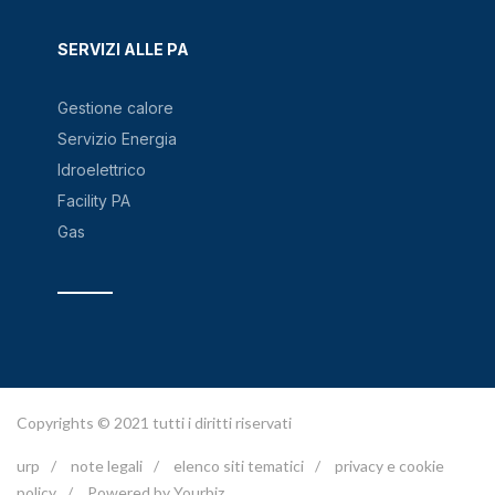
SERVIZI ALLE PA
Gestione calore
Servizio Energia
Idroelettrico
Facility PA
Gas
Copyrights © 2021 tutti i diritti riservati
urp
/
note legali
/
elenco siti tematici
/
privacy e cookie
policy
/
Powered by Yourbiz