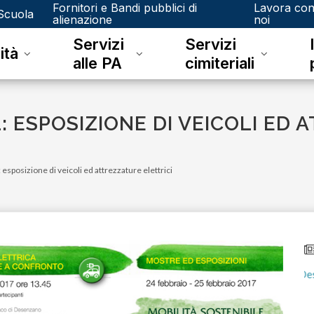
Fornitori e Bandi pubblici di
Lavora co
Scuola
alienazione
noi
Servizi
Servizi
ità
alle PA
cimiteriali
: ESPOSIZIONE DI VEICOLI ED
esposizione di veicoli ed attrezzature elettrici