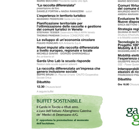
lunedì 05 gennaio 2026
o il conferimento
Sono online gli ecocalendari 2026:
ta di Calvagese
fai la differenza, ogni giorno