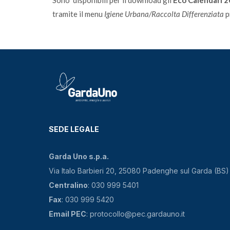
Sono disponibili per il download gli
Eco Calendari 
tramite il menu
Igiene Urbana/Raccolta Differenziata
p
SEDE LEGALE
Garda Uno s.p.a.
Via Italo Barbieri 20, 25080 Padenghe sul Garda (BS)
Centralino
: 030 999 5401
Fax
: 030 999 5420
Email PEC
: protocollo@pec.gardauno.it