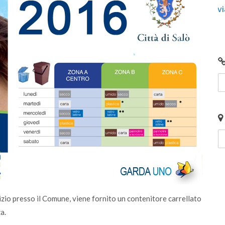
ali e
Centro di Raccolta di Desenzano - via Giotto:
chiusura per lavori
vizio presso il Comune, viene fornito un contenitore carrellato
a.