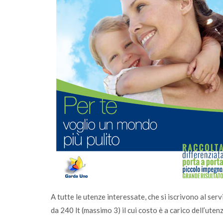
onferimento
Sono online gli ecocalendari 2026: scaric
alvagese
fai la differenza, ogni giorno
A tutte le utenze interessate, che si iscrivono al ser
da 240 lt (massimo 3) il cui costo è a carico dell’utenz