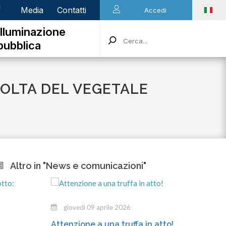
n
Media
Contatti
Accedi
Illuminazione
pubblica
COLTA DEL VEGETALE
Altro in "News e comunicazioni"
giovedì 09 aprile 2026
mer
Attenzione a una truffa in atto!