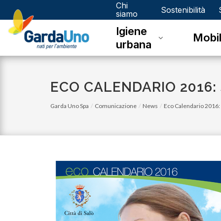
Chi
Gardauno
Sostenibilità
siamo
Igiene
Spa
Mobil
urbana
ECO CALENDARIO 2016:
Garda Uno Spa
Comunicazione
News
Eco Calendario 2016: S
lunedì 05 gennaio 2026