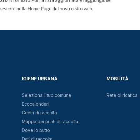
2016
in formato Pdf, la lista aggiornata è raggiungibile
resente nella Home Page del nostro sito web.
IGIENE URBANA
MOBILITÀ
Seleziona il tuo comune
Rete di ricarica
Ecocalendari
Centri di raccolta
Mappa dei punti di raccolta
Dove lo butto
Dati di raccolta