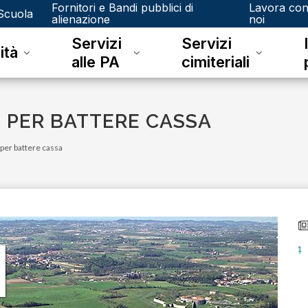
Fornitori e Bandi pubblici di
Lavora co
Scuola
alienazione
noi
Servizi
Servizi
ità
alle PA
cimiteriali
 PER BATTERE CASSA
per battere cassa
lunedì 15 gennaio 2024