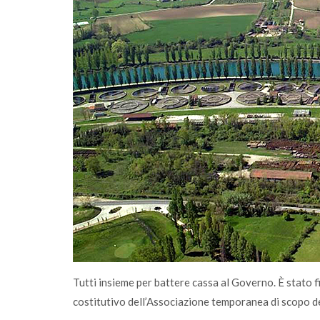
omunità
A Salò la quota di differenziata ha raggiunt
una media del 77%
Tutti insieme per battere cassa al Governo. È stato f
costitutivo dell’Associazione temporanea di scopo 