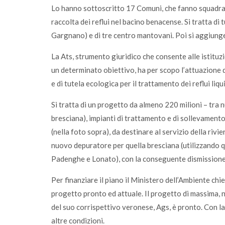
Lo hanno sottoscritto 17 Comuni, che fanno squadra p
raccolta dei reflui nel bacino benacense. Si tratta di
Gargnano) e di tre centro mantovani. Poi si aggiunge
La Ats, strumento giuridico che consente alle istituz
un determinato obiettivo, ha per scopo l’attuazione d
e di tutela ecologica per il trattamento dei reflui liq
Si tratta di un progetto da almeno 220 milioni – tra 
bresciana), impianti di trattamento e di sollevamen
(nella foto sopra), da destinare al servizio della riv
nuovo depuratore per quella bresciana (utilizzando 
Padenghe e Lonato), con la conseguente dismissione d
Per finanziare il piano il Ministero dell’Ambiente chi
progetto pronto ed attuale. Il progetto di massima, ne
del suo corrispettivo veronese, Ags, è pronto. Con la
altre condizioni.