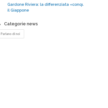
ardone Riviera: la differenziata «conquista»
cassonet
l Giappone
Categorie news
Parlano di noi