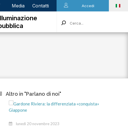
n
Media
Contatti
Accedi
Illuminazione
pubblica
Altro in "Parlano di noi"
martedì
lunedì 20 novembre 2023
Stiamo a