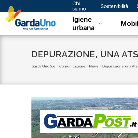
Chi
Gardauno
Sostenibilità
siamo
Igiene
Spa
Mobil
urbana
DEPURAZIONE, UNA ATS
Garda Uno Spa
Comunicazione
News
Depurazione, una Ats 
lunedì 03 luglio 2023