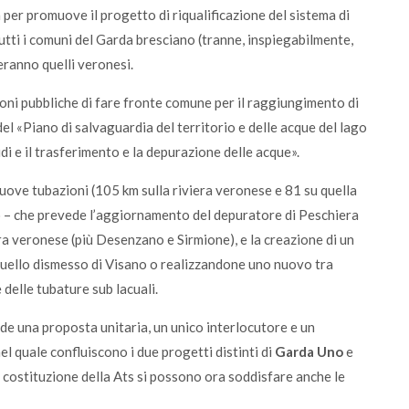
er promuove il progetto di riqualificazione del sistema di
 tutti i comuni del Garda bresciano (tranne, inspiegabilmente,
ranno quelli veronesi.
ioni pubbliche di fare fronte comune per il raggiungimento di
el «Piano di salvaguardia del territorio e delle acque del lago
uidi e il trasferimento e la depurazione delle acque».
nuove tubazioni (105 km sulla riviera veronese e 81 su quella
to – che prevede l’aggiornamento del depuratore di Peschiera
iera veronese (più Desenzano e Sirmione), e la creazione di un
quello dismesso di Visano o realizzandone uno nuovo tra
elle tubature sub lacuali.
ede una proposta unitaria, un unico interlocutore e un
l quale confluiscono i due progetti distinti di
Garda Uno
e
 costituzione della Ats si possono ora soddisfare anche le