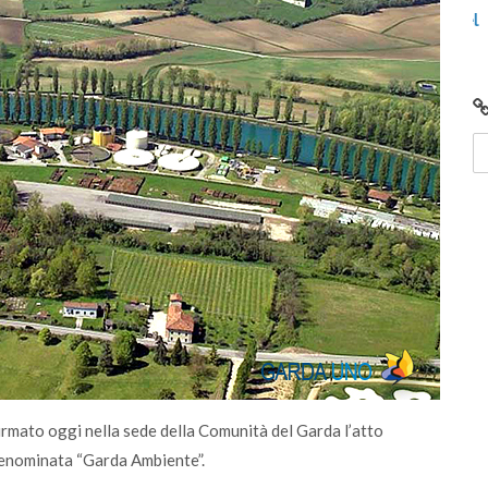
o
Video: Comunità Energetiche Rinnovabili nel
G
2024 sul Lago di Garda
i
irmato oggi nella sede della Comunità del Garda l’atto
denominata “Garda Ambiente”.