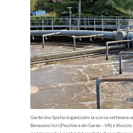
erimento
Sono online gli ecocalendari 2026: scaricali
agese
fai la differenza, ogni giorno
Garda Uno Spa ha organizzato la scorsa settimana u
Benacensi Scrl (Peschiera del Garda – VR) e Biociclo 