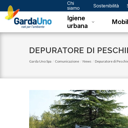
Chi
Gardauno
Sostenibilità
siamo
Igiene
Spa
Mobil
urbana
DEPURATORE DI PESCHI
Garda Uno Spa
Comunicazione
News
Depuratore di Peschi
lunedì 05 gennaio 2026