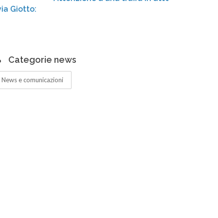
Centro d
ampliati
Categorie news
News e comunicazioni