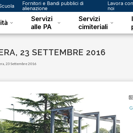
Fornitori e Bandi pubblici di
Lavora co
Scuola
alienazione
noi
Servizi
Servizi
ità
alle PA
cimiteriali
ERA, 23 SETTEMBRE 2016
era, 23 Settembre 2016
lunedì 08 giugno 2026
A