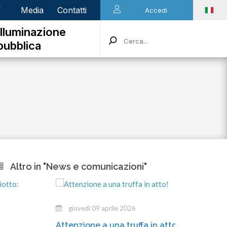
n
Media
Contatti
Accedi
Illuminazione
pubblica
Altro in "News e comunicazioni"
giovedì 09 aprile 2026
mercole
ttenzione a una truffa in atto!