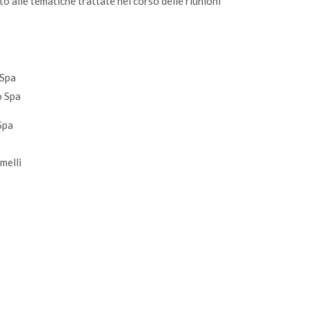
 alle tematiche trattate nel corso delle riunioni
 Spa
o Spa
Spa
melli