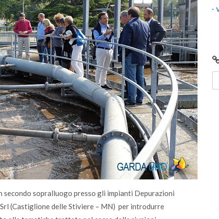
 e
Centro di Raccolta di Desenzano - via Giotto:
chiusura per lavori
n secondo sopralluogo presso gli impianti Depurazioni
Srl (Castiglione delle Stiviere – MN) per introdurre