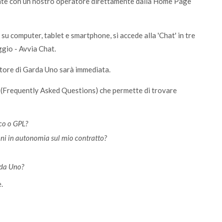
'utente con un nostro operatore direttamente dalla Home Page
 su computer, tablet e smartphone, si accede alla 'Chat' in tre
ggio - Avvia Chat.
atore di Garda Uno sarà immediata.
Q (Frequently Asked Questions) che permette di trovare
ico o GPL?
oni in autonomia sul mio contratto?
rda Uno?
.