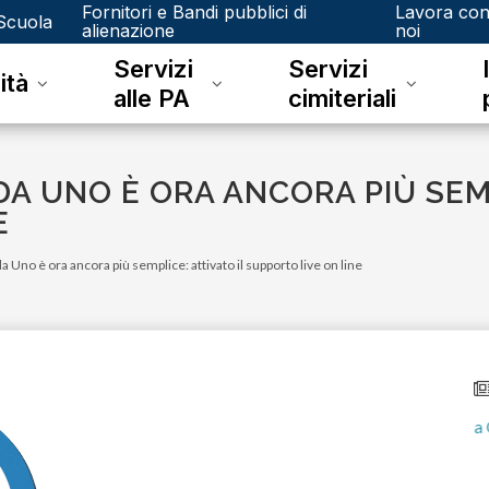
Fornitori e Bandi pubblici di
Lavora co
Scuola
alienazione
noi
Servizi
Servizi
ità
alle PA
cimiteriali
 UNO È ORA ANCORA PIÙ SEMP
E
no è ora ancora più semplice: attivato il supporto live on line