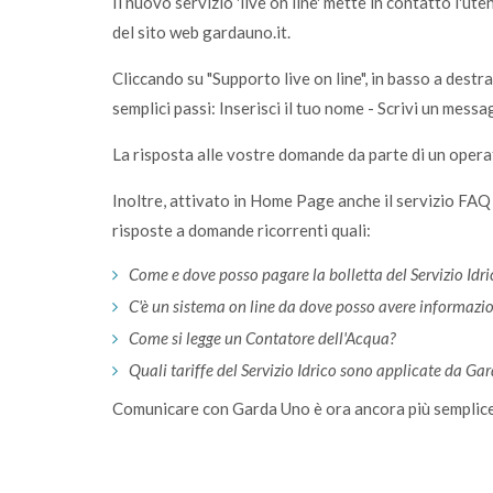
Il nuovo servizio 'live on line' mette in contatto l
del sito web gardauno.it.
Cliccando su "Supporto live on line", in basso a destra
semplici passi: Inserisci il tuo nome - Scrivi un messa
La risposta alle vostre domande da parte di un oper
Inoltre, attivato in Home Page anche il servizio FA
risposte a domande ricorrenti quali:
Come e dove posso pagare la bolletta del Servizio Idr
C'è un sistema on line da dove posso avere informazi
Come si legge un Contatore dell'Acqua?
Quali tariffe del Servizio Idrico sono applicate da Ga
Comunicare con Garda Uno è ora ancora più semplice