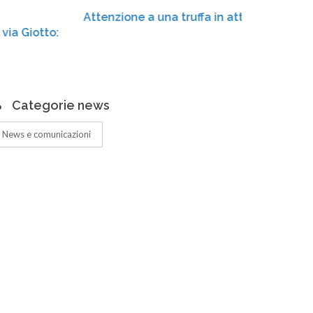
Attenzione a una truffa in atto!
Cen
amp
Categorie news
News e comunicazioni