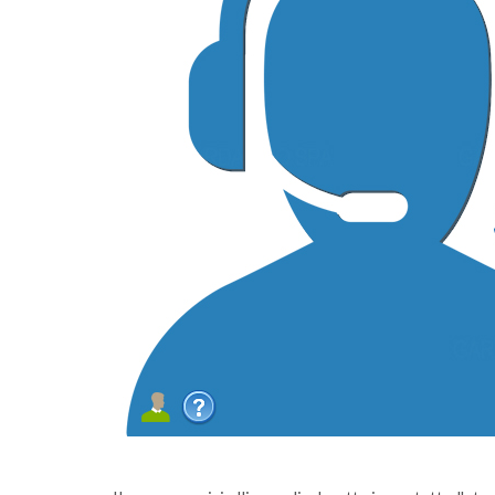
lunedì 05 gennaio 2026
 conferimento
Sono online gli ecocalendari 2026: sca
 Calvagese
fai la differenza, ogni giorno