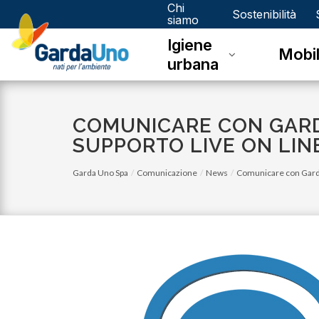
Chi
Gardauno
Sostenibilità
siamo
Igiene
Spa
Mobil
urbana
COMUNICARE CON GARDA
SUPPORTO LIVE ON LIN
Garda Uno Spa
Comunicazione
News
Comunicare con Garda U