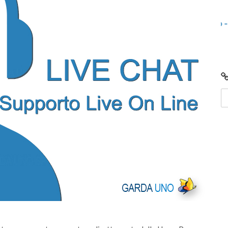
lunedì 08 giugno 2026
ricali e
Centro di Raccolta di Desenzano - via Giotto:
chiusura per lavori