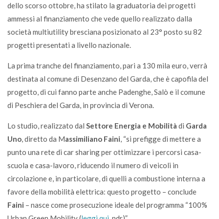
dello scorso ottobre, ha stilato la graduatoria dei progetti
ammessi al finanziamento che vede quello realizzato dalla
società multiutility bresciana posizionato al 23° posto su 82
progetti presentati a livello nazionale.
La prima tranche del finanziamento, pari a 130 mila euro, verrà
destinata al comune di Desenzano del Garda, che è capofila del
progetto, di cui fanno parte anche Padenghe, Salò e il comune
di Peschiera del Garda, in provincia di Verona.
Lo studio, realizzato dal
Settore Energia e Mobilità
di
Garda
Uno
, diretto da M
assimiliano Faini
, “si prefigge di mettere a
punto una rete di car sharing per ottimizzare i percorsi casa-
scuola e casa-lavoro, riducendo il numero di veicoli in
circolazione e, in particolare, di quelli a combustione interna a
favore della mobilità elettrica: questo progetto – conclude
Faini
– nasce come prosecuzione ideale del programma “100%
Urban Green Mobility (
leggi qui
, ndr)”.