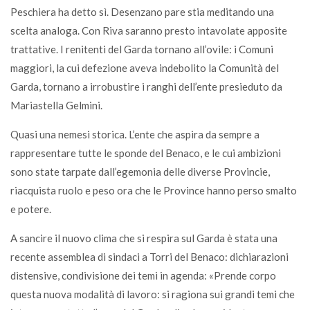
Peschiera ha detto sì. Desenzano pare stia meditando una
scelta analoga. Con Riva saranno presto intavolate apposite
trattative. I renitenti del Garda tornano all’ovile: i Comuni
maggiori, la cui defezione aveva indebolito la Comunità del
Garda, tornano a irrobustire i ranghi dell’ente presieduto da
Mariastella Gelmini.
Quasi una nemesi storica. L’ente che aspira da sempre a
rappresentare tutte le sponde del Benaco, e le cui ambizioni
sono state tarpate dall’egemonia delle diverse Provincie,
riacquista ruolo e peso ora che le Province hanno perso smalto
e potere.
A sancire il nuovo clima che si respira sul Garda è stata una
recente assemblea di sindaci a Torri del Benaco: dichiarazioni
distensive, condivisione dei temi in agenda: «Prende corpo
questa nuova modalità di lavoro: si ragiona sui grandi temi che