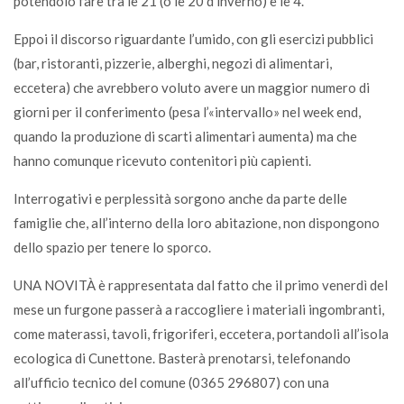
potendolo fare tra le 21 (o le 20 d’inverno) e le 4.
Eppoi il discorso riguardante l’umido, con gli esercizi pubblici
(bar, ristoranti, pizzerie, alberghi, negozi di alimentari,
eccetera) che avrebbero voluto avere un maggior numero di
giorni per il conferimento (pesa l’«intervallo» nel week end,
quando la produzione di scarti alimentari aumenta) ma che
hanno comunque ricevuto contenitori più capienti.
Interrogativi e perplessità sorgono anche da parte delle
famiglie che, all’interno della loro abitazione, non dispongono
dello spazio per tenere lo sporco.
UNA NOVITÀ è rappresentata dal fatto che il primo venerdì del
mese un furgone passerà a raccogliere i materiali ingombranti,
come materassi, tavoli, frigoriferi, eccetera, portandoli all’isola
ecologica di Cunettone. Basterà prenotarsi, telefonando
all’ufficio tecnico del comune (0365 296807) con una