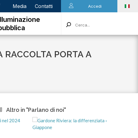
n
Media
Contatti
Accedi
Illuminazione
pubblica
A RACCOLTA PORTA A
Altro in "Parlano di noi"
mart