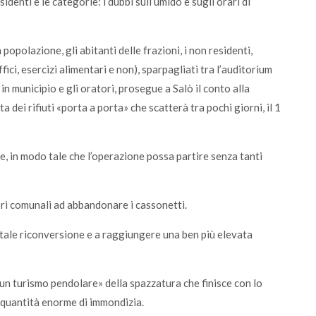
sidenti e le categorie: i dubbi sull’umido e sugli orari di
 popolazione, gli abitanti delle frazioni, i non residenti,
uffici, esercizi alimentari e non), sparpagliati tra l’auditorium
 in municipio e gli oratori, prosegue a Salò il conto alla
a dei rifiuti «porta a porta» che scatterà tra pochi giorni, il 1
 in modo tale che l’operazione possa partire senza tanti
ri comunali ad abbandonare i cassonetti.
 tale riconversione e a raggiungere una ben più elevata
un turismo pendolare» della spazzatura che finisce con lo
a quantità enorme di immondizia.