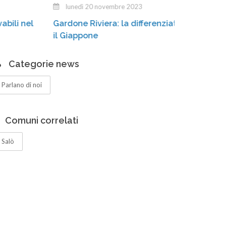
lunedì 20 novembre 2023
Stiamo
Gardone Riviera: la differenziata «conquista»
casson
il Giappone
Categorie news
Parlano di noi
Comuni correlati
Salò