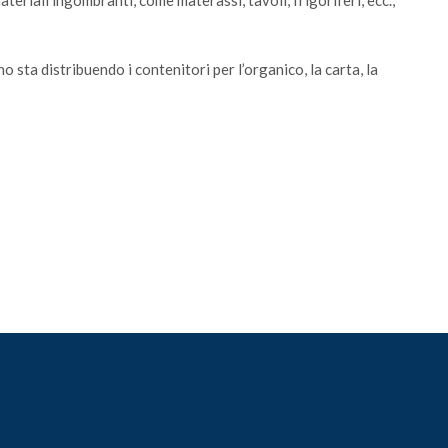
teriali ingombranti, come materassi, tavoli, frigoriferi, ecc.,
no sta distribuendo i contenitori per l’organico, la carta, la