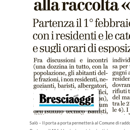
lunedì 03 luglio 2023
 comunità
A Salò la quota di differenziata ha raggi
una media del 77%
Salò – Il porta a porta permetterà al Comune di radd