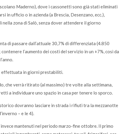
scolano Maderno), dove i cassonetti sono già stati eliminati
si in ufficio o in azienda (a Brescia, Desenzano, ecc.),
i nella zona di Salò, senza dover attendere il giorno
nta di passare dall’attuale 30,7% di differenziata (4.850
5%; contenere l’aumento dei costi del servizio in un +7%, così da
l’anno.
i effettuata in giorni prestabiliti.
, che verrà ritirato (al massimo) tre volte alla settimana,
retti a individuare uno spazio in casa per tenere lo sporco.
storico dovranno lasciare in strada i rifiuti tra la mezzanotte
d’inverno – e le 4).
no invece mantenuti nel periodo marzo-fine ottobre. Il primo