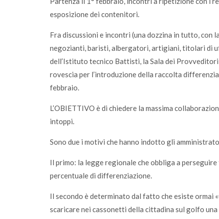
Partenza il 1° febbraio, incontri a ripetizione con i re
esposizione dei contenitori.
Fra discussioni e incontri (una dozzina in tutto, con la
negozianti, baristi, albergatori, artigiani, titolari di 
dell’Istituto tecnico Battisti, la Sala dei Provveditori
rovescia per l’introduzione della raccolta differenziat
febbraio.
L’OBIETTIVO è di chiedere la massima collaborazione,
intoppi.
Sono due i motivi che hanno indotto gli amministrato
Il primo: la legge regionale che obbliga a perseguire
percentuale di differenziazione.
Il secondo è determinato dal fatto che esiste ormai «
scaricare nei cassonetti della cittadina sul golfo un