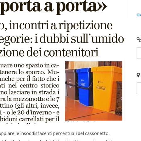
lunedì 15 gennaio 2024
unto
Video: Comunità Energetiche Rinnovabili nel
2024 sul Lago di Garda
oppiare le insoddisfacenti percentuali del cassonetto.