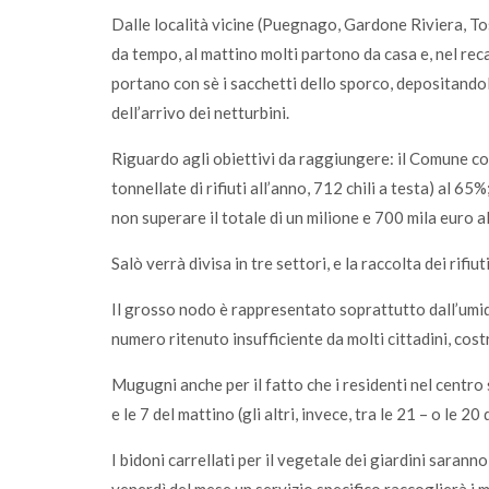
Dalle località vicine (Puegnago, Gardone Riviera, To
da tempo, al mattino molti partono da casa e, nel recar
portano con sè i sacchetti dello sporco, depositandol
dell’arrivo dei netturbini.
Riguardo agli obiettivi da raggiungere: il Comune co
tonnellate di rifiuti all’anno, 712 chili a testa) al 6
non superare il totale di un milione e 700 mila euro al
Salò verrà divisa in tre settori, e la raccolta dei rifiut
Il grosso nodo è rappresentato soprattutto dall’umido
numero ritenuto insufficiente da molti cittadini, cost
Mugugni anche per il fatto che i residenti nel centro 
e le 7 del mattino (gli altri, invece, tra le 21 – o le 20 
I bidoni carrellati per il vegetale dei giardini saran