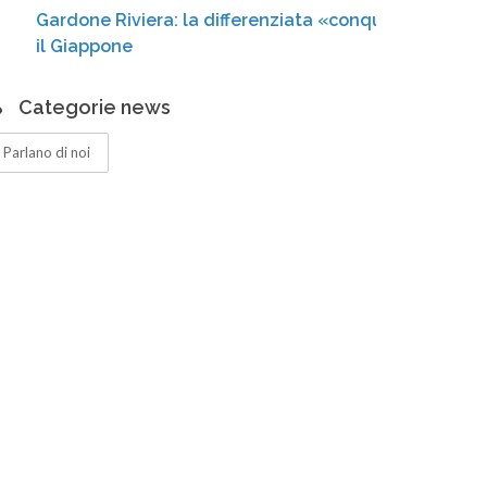
ardone Riviera: la differenziata «conquista»
cassonet
l Giappone
Categorie news
Parlano di noi