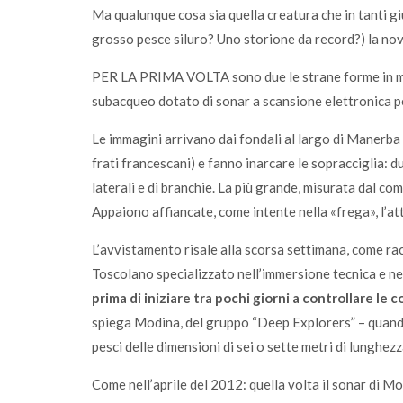
Ma qualunque cosa sia quella creatura che in tanti gi
grosso pesce siluro? Uno storione da record?) la novi
PER LA PRIMA VOLTA sono due le strane forme in mo
subacqueo dotato di sonar a scansione elettronica per
Le immagini arrivano dai fondali al largo di Manerba (
frati francescani) e fanno inarcare le sopracciglia: 
laterali e di branchie. La più grande, misurata dal com
Appaiono affiancate, come intente nella «frega», l’at
L’avvistamento risale alla scorsa settimana, come 
Toscolano specializzato nell’immersione tecnica e ne
prima di iniziare tra pochi giorni a controllare l
spiega Modina, del gruppo “Deep Explorers” – quando
pesci delle dimensioni di sei o sette metri di lunghezz
Come nell’aprile del 2012: quella volta il sonar di M