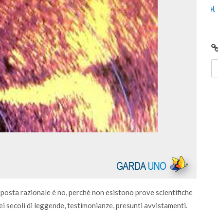
to
Video: Comunità Energetiche Rinnovabili nel
G
2024 sul Lago di Garda
i
isposta razionale è no, perchè non esistono prove scientifiche
i secoli di leggende, testimonianze, presunti avvistamenti.