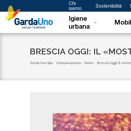
Chi
Gardauno
Sostenibilità
siamo
Igiene
Spa
Mobil
urbana
BRESCIA OGGI: IL «MO
Garda Uno Spa
Comunicazione
News
Brescia Oggi: Il «most
lunedì 03 luglio 2023