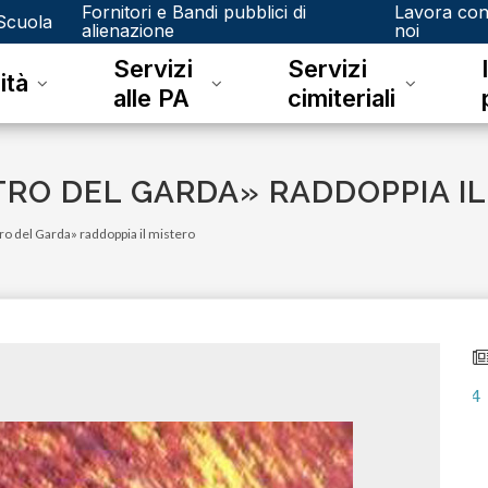
Fornitori e Bandi pubblici di
Lavora co
Scuola
alienazione
noi
Servizi
Servizi
ità
alle PA
cimiteriali
STRO DEL GARDA» RADDOPPIA I
ro del Garda» raddoppia il mistero
lunedì 15 gennaio 2024