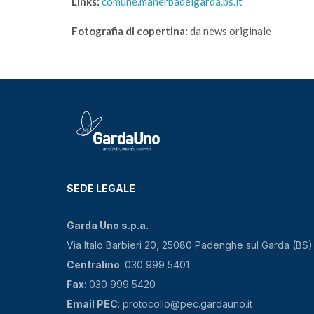
Links:
comune.manerbadelgarda.bs.it
Fotografia di copertina:
da news originale
SEDE LEGALE
Garda Uno s.p.a.
Via Italo Barbieri 20, 25080 Padenghe sul Garda (BS)
Centralino
: 030 999 5401
Fax
: 030 999 5420
Email PEC
: protocollo@pec.gardauno.it