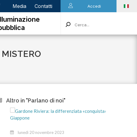
n
Media
Contatti
Accedi
Illuminazione
pubblica
L MISTERO
Altro in "Parlano di noi"
marted
lunedì 20 novembre 2023
Stiamo a