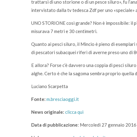
trattarsi di uno storione o di un pesce siluro», fu l’a
intervistato dalla tv tedesca Zdf per uno «speciale»
UNO STORIONE così grande? Non è impossibile: il più
misurava 7 metri e 30 centimetri.
Quanto ai pesci siluro, il Mincio è pieno di esemplari
di pescatori subacquei riferì di averne preso uno di 8
E allora? Forse c’è davvero una coppia di pesci siluro
alghe. Certo è che la sagoma sembra proprio quella d
Luciano Scarpetta
Fonte:
m.bresciaoggi.it
News originale:
clicca qui
Data di pubblicazione
: Mercoledi 27 gennaio 2016