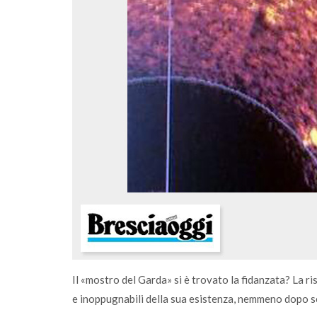
comunità
A Salò la quota di differenziata ha raggiun
una media del 77%
Il «mostro del Garda» si è trovato la fidanzata? La r
e inoppugnabili della sua esistenza, nemmeno dopo se