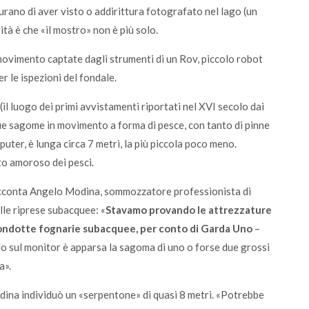
urano di aver visto o addirittura fotografato nel lago (un
tà è che «il mostro» non è più solo.
vimento captate dagli strumenti di un Rov, piccolo robot
 le ispezioni del fondale.
il luogo dei primi avvistamenti riportati nel XVI secolo dai
due sagome in movimento a forma di pesce, con tanto di pinne
puter, è lunga circa 7 metri, la più piccola poco meno.
to amoroso dei pesci.
racconta Angelo Modina, sommozzatore professionista di
lle riprese subacquee: «
Stavamo provando le attrezzature
e condotte fognarie subacquee, per conto di Garda Uno
–
 sul monitor è apparsa la sagoma di uno o forse due grossi
a».
odina individuò un «serpentone» di quasi 8 metri. «Potrebbe