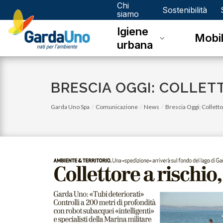
Chi
Gardauno
Sostenibilità
siamo
Igiene
Spa
Mobil
urbana
BRESCIA OGGI: COLLETT
Garda Uno Spa
Comunicazione
News
Brescia Oggi: Colletto
lunedì 03 luglio 2023