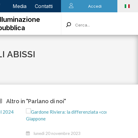
n
Media
Contatti
Accedi
Illuminazione
pubblica
I ABISSI
Altro in "Parlano di noi"
marte
lunedì 20 novembre 2023
Stiamo 