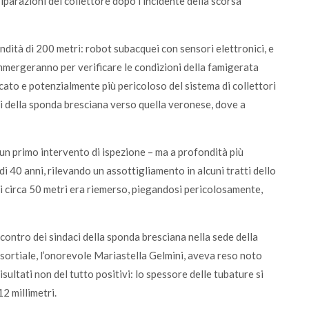
 riparazioni del collettore dopo l’incidente della scorsa
ndità di 200 metri: robot subacquei con sensori elettronici, e
immergeranno per verificare le condizioni della famigerata
cato e potenzialmente più pericoloso del sistema di collettori
ari della sponda bresciana verso quella veronese, dove a
o un primo intervento di ispezione – ma a profondità più
i 40 anni, rilevando un assottigliamento in alcuni tratti dello
di circa 50 metri era riemerso, piegandosi pericolosamente,
tro dei sindaci della sponda bresciana nella sede della
sortiale, l’onorevole Mariastella Gelmini, aveva reso noto
sultati non del tutto positivi: lo spessore delle tubature si
12 millimetri.