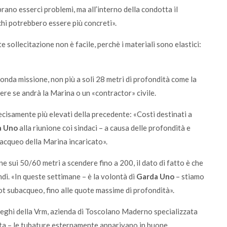
o esserci problemi, ma all’interno della condotta il
schi potrebbero essere più concreti».
 sollecitazione non è facile, perchè i materiali sono elastici:
nda missione, non più a soli 28 metri di profondità come la
re se andrà la Marina o un «contractor» civile.
decisamente più elevati della precedente: «Costi destinati a
a Uno
alla riunione coi sindaci – a causa delle profondità e
ubacqueo della Marina incaricato».
e sui 50/60 metri a scendere fino a 200, il dato di fatto è che
ndi. «In queste settimane – è la volontà di
Garda Uno
– stiamo
t subacqueo, fino alle quote massime di profondità».
leghi della Vrm, azienda di Toscolano Maderno specializzata
ta – le tubature esternamente apparivano in buone