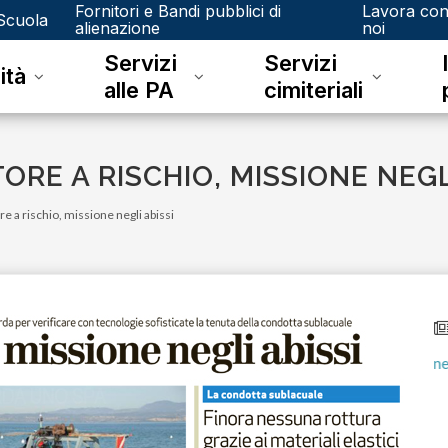
Fornitori e Bandi pubblici di
Lavora co
Scuola
alienazione
noi
Servizi
Servizi
ità
alle PA
cimiteriali
ORE A RISCHIO, MISSIONE NEGL
re a rischio, missione negli abissi
lunedì 15 gennaio 2024