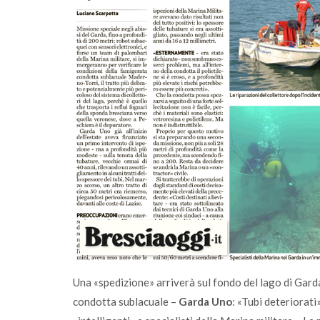
comunità
A Salò la quota di differenziata ha raggiu
una media del 77%
Una «spedizione» arriverà sul fondo del lago di Garda
condotta sublacuale –
Garda Uno
: «Tubi deteriorat