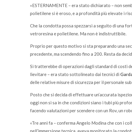
«ESTERNAMENTE – era stato dichiarato – non sembran
polietilene si è eroso, e a profondità più elevate i ri
Che la condotta possa spezzarsi a seguito di una forte
vetroresina e polietilene. Ma non è indistruttibile.
Proprio per questo motivo si sta preparando una seco
precedente, ma scendendo fino a 200. Resta da decide
Si tratterebbe di operazioni dagli standard di costi 
lievitare – era stato sottolineato dai tecnici di
Gard
delle relative misure di sicurezza per il personale s
Posto che si decida di effettuare un’accurata ispezion
oggi non si sa in che condizioni siano i tubi più profo
facendo valutazioni per scendere con un Rov, un robo
«Tre anni fa – conferma Angelo Modina che con i col
nell’immersione tecnica, aveva monitorato la condot