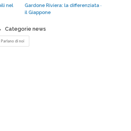
Gardone Riviera: la differenziata «conquista»
cassone
il Giappone
Categorie news
Parlano di noi