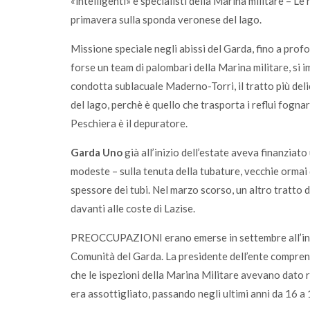
«intelligenti» e specialisti della Marina militare – Le
primavera sulla sponda veronese del lago.
Missione speciale negli abissi del Garda, fino a profo
forse un team di palombari della Marina militare, si 
condotta sublacuale Maderno-Torri, il tratto più deli
del lago, perchè è quello che trasporta i reflui fogn
Peschiera è il depuratore.
Garda Uno
già all’inizio dell’estate aveva finanziat
modeste – sulla tenuta della tubature, vecchie ormai d
spessore dei tubi. Nel marzo scorso, un altro tratto 
davanti alle coste di Lazise.
PREOCCUPAZIONI erano emerse in settembre all’incon
Comunità del Garda. La presidente dell’ente compren
che le ispezioni della Marina Militare avevano dato ri
era assottigliato, passando negli ultimi anni da 16 a 