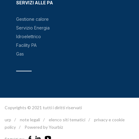
SERVIZI ALLE PA
Gestione calore
Servizio Energia
Idroelettrico
Facility PA
Gas
Copyrights © 2021 tutti i diritti riservati
urp
/
note legali
/
elenco siti tematici
/
privacy e cookie
policy
/
Powered by Yourbiz