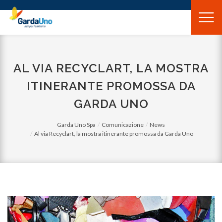
Gardauno
Spa
AL VIA RECYCLART, LA MOSTRA
ITINERANTE PROMOSSA DA
GARDA UNO
Garda Uno Spa
Comunicazione
News
Al via Recyclart, la mostra itinerante promossa da Garda Uno