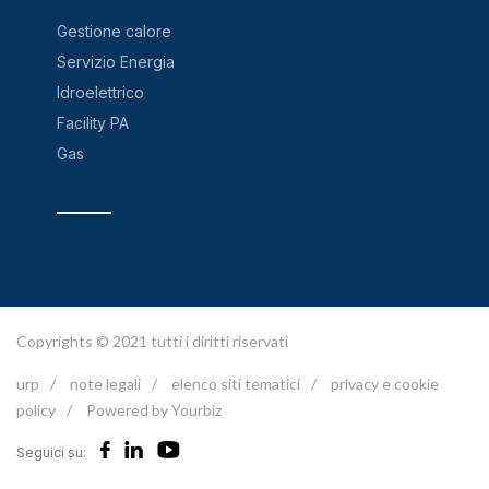
Gestione calore
Servizio Energia
Idroelettrico
Facility PA
Gas
Copyrights © 2021 tutti i diritti riservati
urp
/
note legali
/
elenco siti tematici
/
privacy e cookie
policy
/
Powered by Yourbiz
Seguici su: