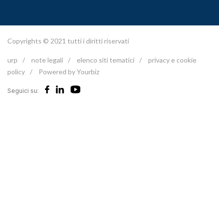
Copyrights © 2021 tutti i diritti riservati
urp
/
note legali
/
elenco siti tematici
/
privacy e cookie
policy
/
Powered by Yourbiz
Seguici su: