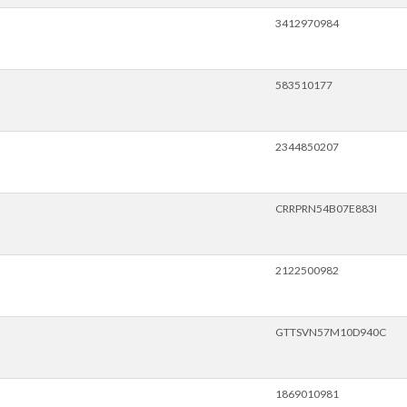
3412970984
583510177
2344850207
CRRPRN54B07E883I
2122500982
GTTSVN57M10D940C
1869010981