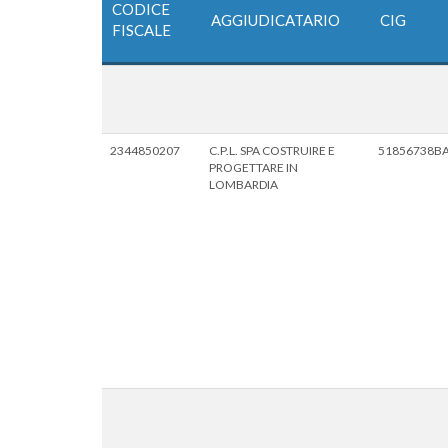
CODICE
AGGIUDICATARIO
CIG
FISCALE
2344850207
C.P.L. SPA COSTRUIRE E
51856738B
PROGETTARE IN
LOMBARDIA