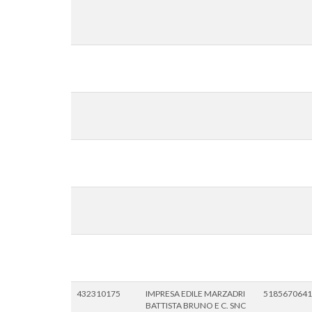
432310175
IMPRESA EDILE MARZADRI
5185670641
BATTISTA BRUNO E C. SNC