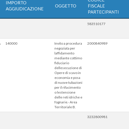
IMPORTO
OGGETTO
FISCALE
AGGIUDICAZIONE
PARTECIPANTI
583510177
A
140000
Invito a procedura
2000840989
negoziata per
laffidamento
mediante cottimo
fiduciario
dellesecuzione di
Opere di scavo in
economia e posa
di nuove tubazioni
per il rifacimento
o lestensione
delle reti idriche e
fognarie.- Area
Territoriale B.
3232800981