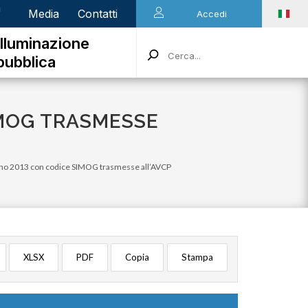
n
Media
Contatti
Accedi
Illuminazione
pubblica
IMOG TRASMESSE
anno 2013 con codice SIMOG trasmesse all’AVCP
XLSX
PDF
Copia
Stampa