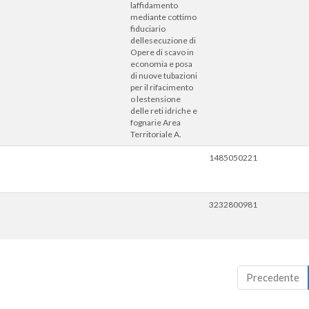
laffidamento
mediante cottimo
fiduciario
dellesecuzione di
Opere di scavo in
economia e posa
di nuove tubazioni
per il rifacimento
o lestensione
delle reti idriche e
fognarie Area
Territoriale A.
1485050221
3232800981
Precedente