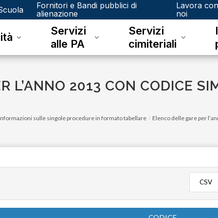
Fornitori e Bandi pubblici di
Lavora co
Scuola
alienazione
noi
Servizi
Servizi
ità
alle PA
cimiteriali
R L’ANNO 2013 CON CODICE S
Informazioni sulle singole procedure in formato tabellare
Elenco delle gare per l’
CSV
CODICE