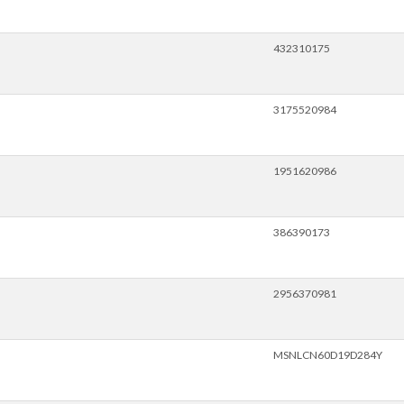
432310175
3175520984
1951620986
386390173
2956370981
MSNLCN60D19D284Y