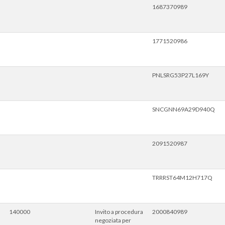
1687370989
1771520986
PNLSRG53P27L169Y
SNCGNN69A29D940Q
2091520987
TRRRST64M12H717Q
140000
Invito a procedura
2000840989
negoziata per