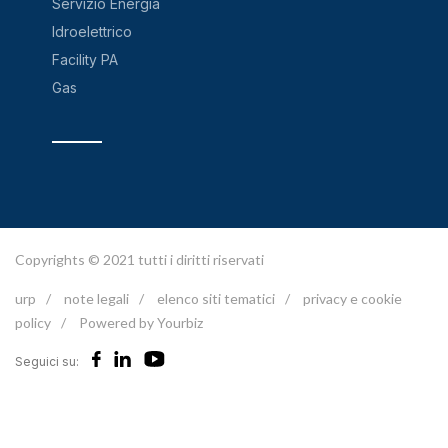
Servizio Energia
Idroelettrico
Facility PA
Gas
Copyrights © 2021 tutti i diritti riservati
urp
/
note legali
/
elenco siti tematici
/
privacy e cookie
policy
/
Powered by Yourbiz
Seguici su: