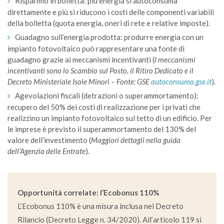
Risparmio in bolletta: più energia si autoconsuma
direttamente e più si riducono i costi delle componenti variabili
della bolletta (quota energia, oneri di rete e relative imposte).
Guadagno sull’energia prodotta: produrre energia con un
impianto fotovoltaico può rappresentare una fonte di
guadagno grazie ai meccanismi incentivanti (
I meccanismi
incentivanti sono lo Scambio sul Posto, il Ritiro Dedicato e il
Decreto Ministeriale Isole Minori – Fonte: GSE
autoconsumo.gse.it
).
Agevolazioni fiscali (detrazioni o superammortamento):
recupero del 50% dei costi di realizzazione per i privati che
realizzino un impianto fotovoltaico sul tetto di un edificio. Per
le imprese è previsto il superammortamento del 130% del
valore dell’investimento (
Maggiori dettagli nella guida
dell’Agenzia delle Entrate
).
Opportunità correlate: l’Ecobonus 110%
L’Ecobonus 110% è una misura inclusa nel Decreto
Rilancio (Decreto Legge n. 34/2020). All’articolo 119 si