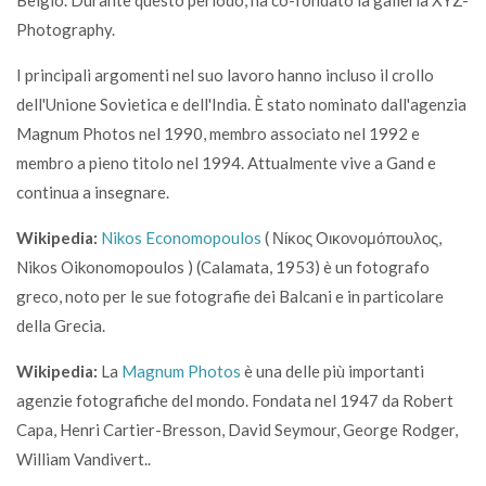
Belgio. Durante questo periodo, ha co-fondato la galleria XYZ-
Photography.
I principali argomenti nel suo lavoro hanno incluso il crollo
dell'Unione Sovietica e dell'India. È stato nominato dall'agenzia
Magnum Photos nel 1990, membro associato nel 1992 e
membro a pieno titolo nel 1994. Attualmente vive a Gand e
continua a insegnare.
Wikipedia:
Nikos Economopoulos
( Νίκος Οικονομόπουλος,
Nikos Oikonomopoulos ) (Calamata, 1953) è un fotografo
greco, noto per le sue fotografie dei Balcani e in particolare
della Grecia.
Wikipedia:
La
Magnum Photos
è una delle più importanti
agenzie fotografiche del mondo. Fondata nel 1947 da Robert
Capa, Henri Cartier-Bresson, David Seymour, George Rodger,
William Vandivert..