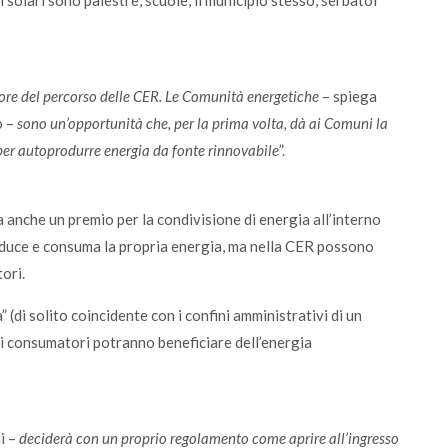
ti solari sono palestre, scuole, il municipio stesso, serbatoi
tore del percorso delle CER. Le Comunità energetiche
– spiega
o –
sono un’opportunità che, per la prima volta, dà ai Comuni la
e per autoprodurre energia da fonte rinnovabile
”.
 anche un premio per la condivisione di energia all’interno
oduce e consuma la propria energia, ma nella CER possono
ori.
 (di solito coincidente con i confini amministrativi di un
i consumatori potranno beneficiare dell’energia
i –
deciderà con un proprio regolamento come aprire all’ingresso