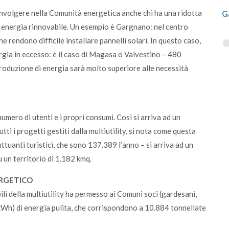
coinvolgere nella Comunità energetica anche chi ha una ridotta
G
di energia rinnovabile. Un esempio è Gargnano: nel centro
he rendono difficile installare pannelli solari. In questo caso,
ergia in eccesso: è il caso di Magasa o Valvestino – 480
 produzione di energia sarà molto superiore alle necessità
mero di utenti e i propri consumi. Così si arriva ad un
i i progetti gestiti dalla multiutility, si nota come questa
tuanti turistici, che sono 137.389 l’anno – si arriva ad un
 un territorio di 1.182 kmq.
ERGETICO
ili della multiutility ha permesso ai Comuni soci (gardesani,
(kWh) di energia pulita, che corrispondono a 10.884 tonnellate