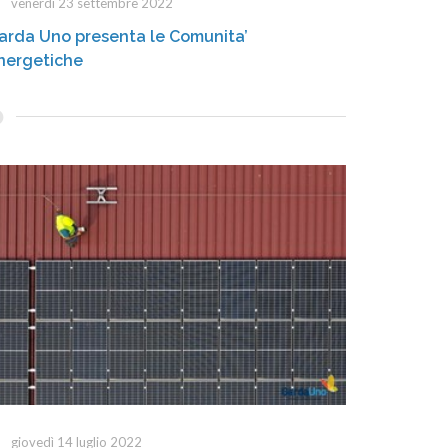
venerdì 23 settembre 2022
arda Uno presenta le Comunita’
nergetiche
giovedì 14 luglio 2022