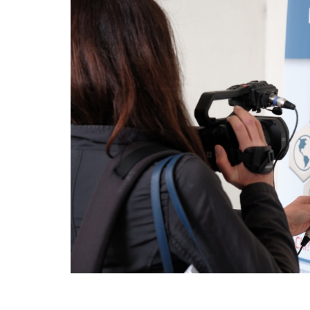
mercoledì 28 giugno 2023
rgetico:
Tutte le novità delle Comunità Energetiche
 per
le video interviste al convegno di Confservi