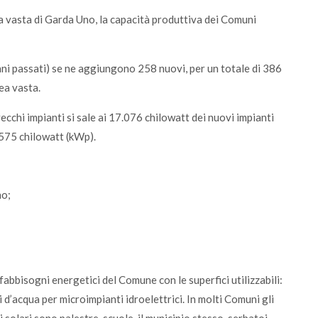
a vasta di Garda Uno, la capacità produttiva dei Comuni
anni passati) se ne aggiungono 258 nuovi, per un totale di 386
ea vasta.
cchi impianti si sale ai 17.076 chilowatt dei nuovi impianti
.575 chilowatt (kWp).
no;
i fabbisogni energetici del Comune con le superfici utilizzabili:
rsi d’acqua per microimpianti idroelettrici. In molti Comuni gli