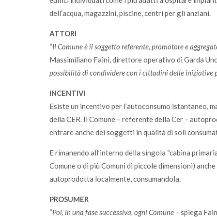
edifici individuati come i più adatti a ospitare impian
dell’acqua, magazzini, piscine, centri per gli anziani.
ATTORI
“
Il Comune è il soggetto referente, promotore e aggrega
Massimiliano Faini, direttore operativo di Garda Un
possibilità di condividere con i cittadini delle iniziativ
INCENTIVI
Esiste un incentivo per l’autoconsumo istantaneo, ma
della CER. Il Comune – referente della Cer – autopr
entrare anche dei soggetti in qualità di soli consumat
E rimanendo all’interno della singola “cabina primaria”
Comune o di più Comuni di piccole dimensioni) anche 
autoprodotta localmente, consumandola.
PROSUMER
“
Poi, in una fase successiva, ogni Comune
– spiega Fain