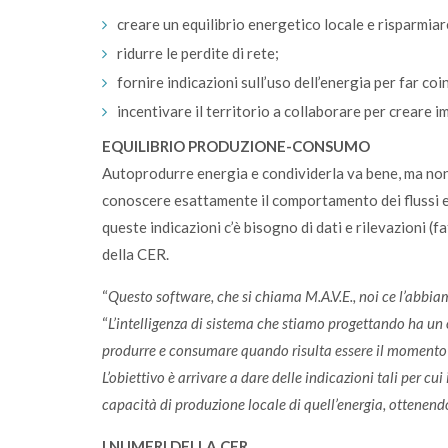
creare un equilibrio energetico locale e risparmiar
ridurre le perdite di rete;
fornire indicazioni sull’uso dell’energia per far co
incentivare il territorio a collaborare per creare im
EQUILIBRIO PRODUZIONE-CONSUMO
Autoprodurre energia e condividerla va bene, ma non b
conoscere esattamente il comportamento dei flussi en
queste indicazioni c’è bisogno di dati e rilevazioni 
della CER.
“
Questo software, che si chiama M.A.V.E., noi ce l’abbi
“
L’intelligenza di sistema che stiamo progettando ha un
produrre e consumare quando risulta essere il momento ot
L’obiettivo è arrivare a dare delle indicazioni tali per c
capacità di produzione locale di quell’energia, ottenend
I NUMERI DELLA CER