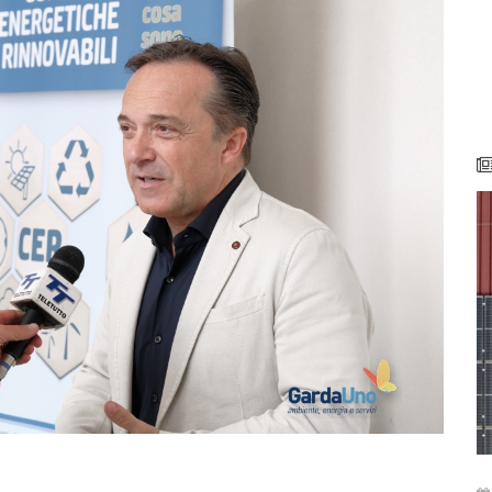
venerdì 26 maggio 2023
:
Comu­nità ener­ge­ti­che - Ecco il piano di
V
zi
Garda Uno per 43 Comuni bre­sciani
E