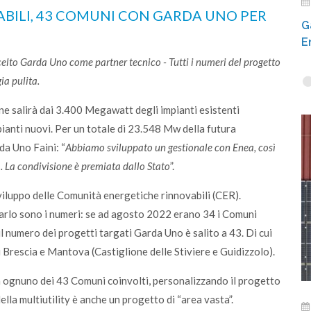
BILI, 43 COMUNI CON GARDA UNO PER
G
E
lto Garda Uno come partner tecnico - Tutti i numeri del progetto
ia pulita.
one salirà dai 3.400 Megawatt degli impianti esistenti
pianti nuovi. Per un totale di 23.548 Mw della futura
da Uno Faini: “
Abbiamo sviluppato un gestionale con Enea, così
 La condivisione è premiata dallo Stato
”.
viluppo delle Comunità energetiche rinnovabili (CER).
marlo sono i numeri: se ad agosto 2022 erano 34 i Comuni
l numero dei progetti targati Garda Uno è salito a 43. Di cui
 Brescia e Mantova (Castiglione delle Stiviere e Guidizzolo).
 ognuno dei 43 Comuni coinvolti, personalizzando il progetto
lla multiutility è anche un progetto di “area vasta”.