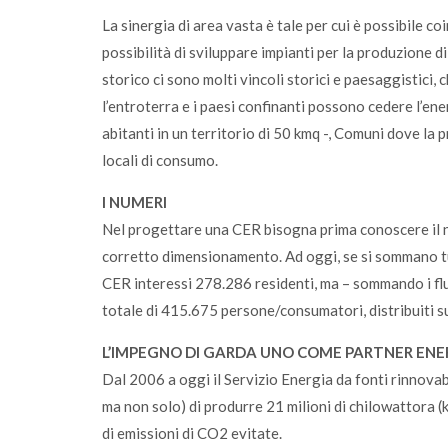
La sinergia di area vasta è tale per cui è possibile 
possibilità di sviluppare impianti per la produzione 
storico ci sono molti vincoli storici e paesaggistici, c
l’entroterra e i paesi confinanti possono cedere l’en
abitanti in un territorio di 50 kmq -, Comuni dove la
locali di consumo.
I NUMERI
Nel progettare una CER bisogna prima conoscere il nu
corretto dimensionamento. Ad oggi, se si sommano tutt
CER interessi 278.286 residenti, ma – sommando i flut
totale di 415.675 persone/consumatori, distribuiti su
L’IMPEGNO DI GARDA UNO COME PARTNER EN
Dal 2006 a oggi il Servizio Energia da fonti rinnovab
ma non solo) di produrre 21 milioni di chilowattora 
di emissioni di CO2 evitate.