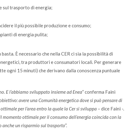
e sul trasporto di energia;
incidere il più possibile produzione e consumo;
pianti di energia pulita;
asta. È necessario che nella CER ci sia la possibilità di
ergetici, tra produttori e consumatori locali. Per generare
(fatte ogni 15 minuti) che derivano dalla conoscenza puntuale
amo. E l’abbiamo sviluppato insieme ad Enea
” conferma Faini
 obiettivo: avere una Comunità energetica dove si può pensare di
timale per l’area entro la quale la Cer si sviluppa
– dice Faini -.
ui il momento ottimale per il consumo dell’energia coincida con la
o anche un risparmio sul trasporto
”.