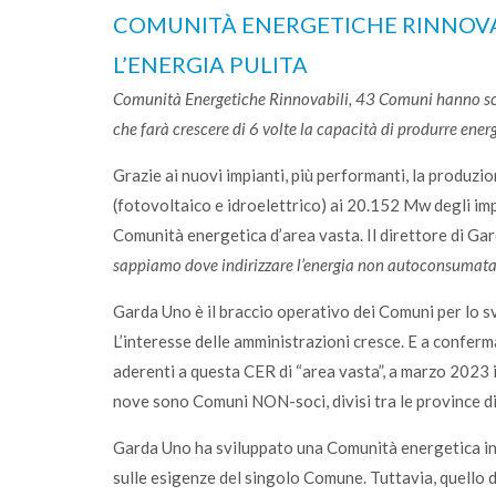
COMUNITÀ ENERGETICHE RINNOVA
L’ENERGIA PULITA
Comunità Energetiche Rinnovabili, 43 Comuni hanno sce
che farà crescere di 6 volte la capacità di produrre energ
Grazie ai nuovi impianti, più performanti, la produzi
(fotovoltaico e idroelettrico) ai 20.152 Mw degli im
Comunità energetica d’area vasta. Il direttore di Gar
sappiamo dove indirizzare l’energia non autoconsumata.
Garda Uno è il braccio operativo dei Comuni per lo s
L’interesse delle amministrazioni cresce. E a confer
aderenti a questa CER di “area vasta”, a marzo 2023 i
nove sono Comuni NON-soci, divisi tra le province di
Garda Uno ha sviluppato una Comunità energetica in
sulle esigenze del singolo Comune. Tuttavia, quello de