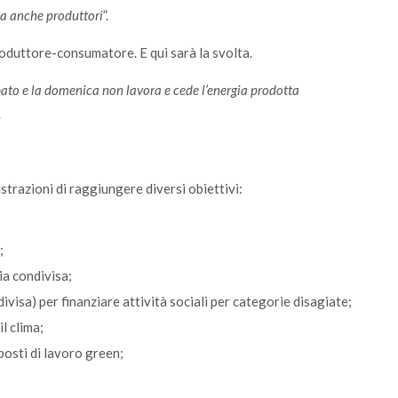
ma anche produttori
”.
produttore-consumatore. E qui sarà la svolta.
bato e la domenica non lavora e cede l’energia prodotta
.
razioni di raggiungere diversi obiettivi:
;
ia condivisa;
divisa) per finanziare attività sociali per categorie disagiate;
l clima;
posti di lavoro green;