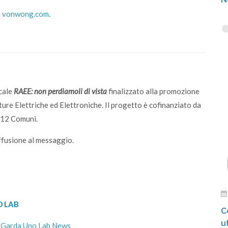
b
vonwong.com
.
cale
RAEE: non perdiamoli di vista
finalizzato alla promozione
ture Elettriche ed Elettroniche. Il progetto è cofinanziato da
 12 Comuni.
iffusione al messaggio.
 LAB
C
ut
-
Garda Uno Lab News