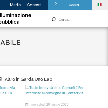
n
Media
Contatti
Accedi
Illuminazione
pubblica
CABILE
Altro in Garda Uno Lab
mercoledì 28 giugno 2023
vene