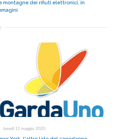
e montagne dei rifiuti elettronici, in
mmagini
lunedì 11 maggio 2020
ews York, l'altro lato del capodanno