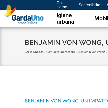
Chi
Gardauno
Sostenibilità
siamo
Igiene
Spa
Mobil
urbana
BENJAMIN VON WONG, U
Garda Uno Spa
Comunità Energetiche
Benjamin Von Wong, un 
BENJAMIN VON WONG, UN IMPATTO
giovedì 29 settembre 2022