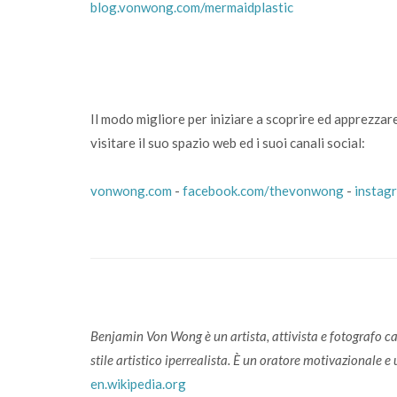
blog.vonwong.com/mermaidplastic
Il modo migliore per iniziare a scoprire ed apprezzar
visitare il suo spazio web ed i suoi canali social:
vonwong.com
-
facebook.com/thevonwong
-
instag
Benjamin Von Wong è un artista, attivista e fotografo can
stile artistico iperrealista. È un oratore motivazionale e
en.wikipedia.org