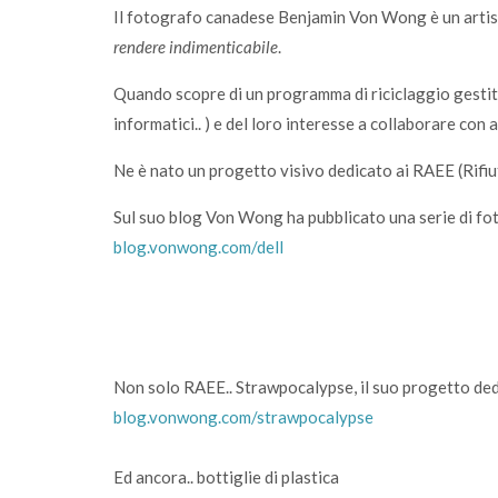
Il fotografo canadese Benjamin Von Wong è un artist
, 43 Comuni
Video: Garda Uno presenta le Comunita’
a
rendere indimenticabile
Energetiche
.
Quando scopre di un programma di riciclaggio gestit
informatici.. ) e del loro interesse a collaborare con a
Ne è nato un progetto visivo dedicato ai RAEE (Rifiu
Sul suo blog Von Wong ha pubblicato una serie di fotog
blog.vonwong.com/dell
Non solo RAEE.. Strawpocalypse, il suo progetto dedi
blog.vonwong.com/strawpocalypse
Ed ancora.. bottiglie di plastica