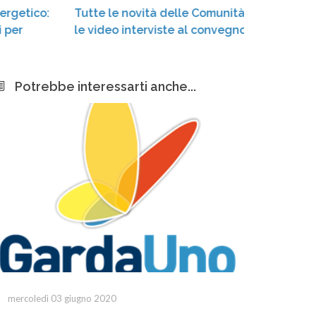
Tutte le novità delle Comunità Energetiche:
Comu­n
le video interviste al convegno di Confservizi
Garda 
Potrebbe interessarti anche...
mercoledì 03 giugno 2020