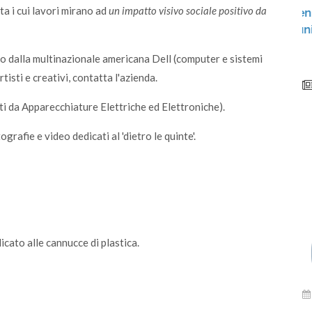
a i cui lavori mirano ad
un impatto visivo sociale positivo da
Garda Uno guida il cambiamento energetico:
al via gli incontri pubblici nei Comuni per
spiegare le CER
o dalla multinazionale americana Dell (computer e sistemi
rtisti e creativi, contatta l'azienda.
ti da Apparecchiature Elettriche ed Elettroniche).
rafie e video dedicati al 'dietro le quinte'.
cato alle cannucce di plastica.