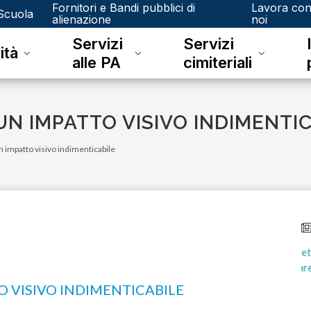
Fornitori e Bandi pubblici di
Lavora co
Scuola
alienazione
noi
Servizi
Servizi
ità
alle PA
cimiteriali
N IMPATTO VISIVO INDIMENTI
impatto visivo indimenticabile
 VISIVO INDIMENTICABILE
martedì 29 luglio 2025