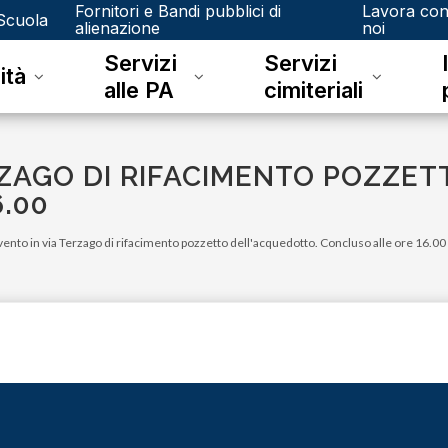
Fornitori e Bandi pubblici di
Lavora co
Scuola
alienazione
noi
Servizi
Servizi
ità
alle PA
cimiteriali
RZAGO DI RIFACIMENTO POZZE
.00
vento in via Terzago di rifacimento pozzetto dell'acquedotto. Concluso alle ore 16.00