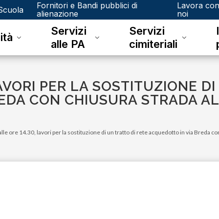
Fornitori e Bandi pubblici di
Lavora co
Scuola
alienazione
noi
Servizi
Servizi
ità
alle PA
cimiteriali
LAVORI PER LA SOSTITUZIONE D
EDA CON CHIUSURA STRADA AL
alle ore 14.30, lavori per la sostituzione di un tratto di rete acquedotto in via Breda co