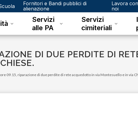
Fornitori e Bandi pubblici di
Lavora co
Scuola
alienazione
noi
Servizi
Servizi
ità
alle PA
cimiteriali
RAZIONE DI DUE PERDITE DI RE
CHIESE.
 ore 09.15, riparazione di due perdite di rete acquedotto in via Montesuello e in via C