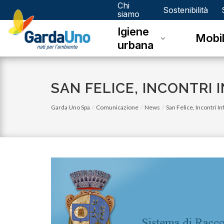
Chi
Gardauno
Sostenibilità
siamo
Igiene
Spa
Mobil
urbana
SAN FELICE, INCONTRI 
Garda Uno Spa
Comunicazione
News
San Felice, Incontri In
lunedì 05 gennaio 2026