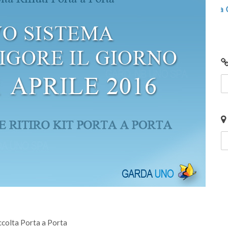
cali e
Centro di Raccolta di Desenzano - via Giotto:
chiusura per lavori
accolta Porta a Porta