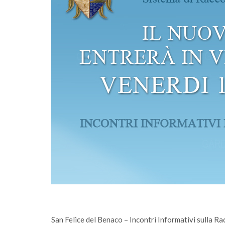
onferimento
Sono online gli ecocalendari 2026: scari
alvagese
fai la differenza, ogni giorno
San Felice del Benaco – Incontri Informativi sulla R