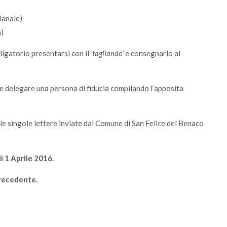
ianale)
a)
igatorio presentarsi con il ‘
tagliando’
e consegnarlo al
e delegare una persona di fiducia compilando l’apposita
lle singole lettere inviate dal Comune di San Felice del Benaco
i 1 Aprile 2016.
precedente.