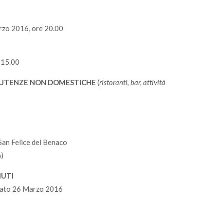
rzo 2016, ore 20.00
 15.00
E UTENZE NON DOMESTICHE
(
ristoranti, bar, attività
an Felice del Benaco
a)
IUTI
abato 26 Marzo 2016