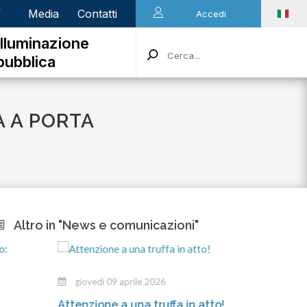
n
Media
Contatti
Accedi
Illuminazione
pubblica
A A PORTA
Altro in "News e comunicazioni"
giovedì 09 aprile 2026
me
Attenzione a una truffa in atto!