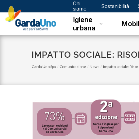
Chi
Gardauno
Sostenibilità
siamo
Igiene
Spa
Mobil
urbana
IMPATTO SOCIALE: RIS
Garda Uno Spa
Comunicazione
News
Impatto sociale: Ris
lunedì 05 gennaio 2026