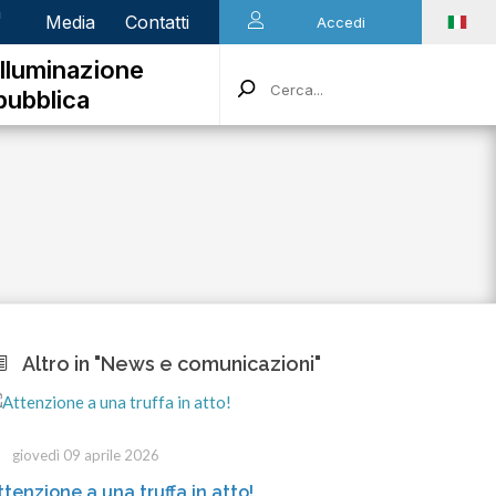
n
Media
Contatti
Accedi
Illuminazione
pubblica
Altro in "News e comunicazioni"
iovedì 09 aprile 2026
mercoledì
enzione a una truffa in atto!