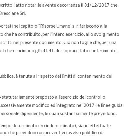
critto l’atto notarile avente decorrenza il 31/12/2017 che
Bresciane Srl.
portati nel capitolo “Risorse Umane” si riferiscono alla
 che ha contribuito, per l’intero esercizio, allo svolgimento
escritti nel presente documento. Ciò non toglie che, per una
 dati che esprimono gli effetti del sopraccitato conferimento.
bblica, è tenuta al rispetto dei limiti di contenimento del
 statutariamente preposto all’esercizio del controllo
uccessivamente modifico ed integrato nel 2017, le linee guida
el personale dipendente, le quali sostanzialmente prevedono:
a tempo determinato e/o indeterminato), siano effettuate
zione che prevedono un preventivo avviso pubblico di