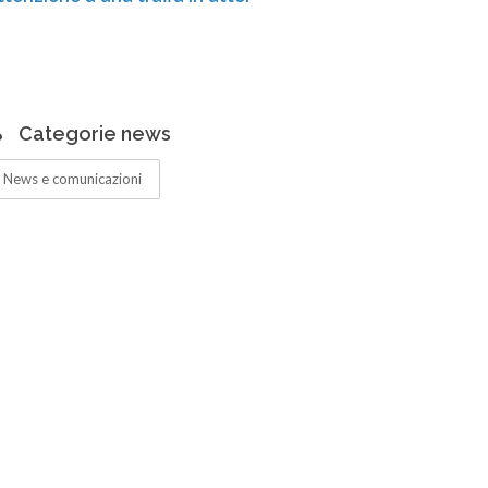
Centro di R
ampliati pe
Categorie news
News e comunicazioni