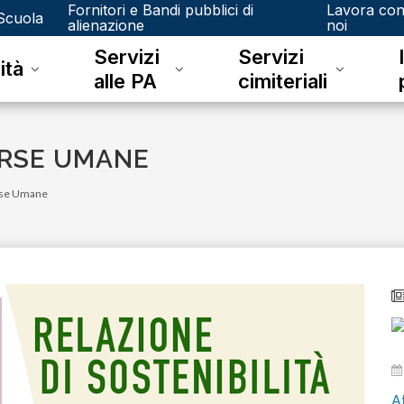
Fornitori e Bandi pubblici di
Lavora co
Scuola
alienazione
noi
Servizi
Servizi
ità
alle PA
cimiteriali
ORSE UMANE
orse Umane
g
lunedì 08 giugno 2026
Att