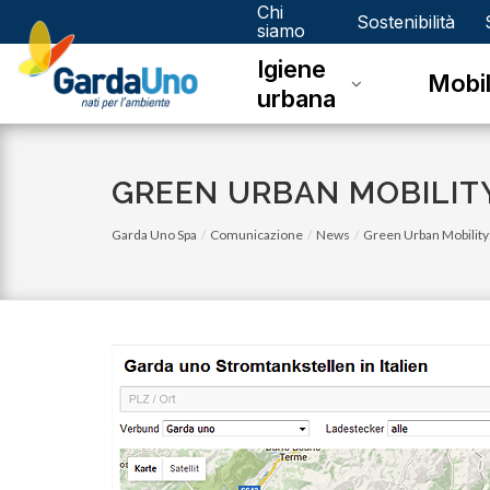
Chi
Gardauno
Sostenibilità
siamo
Igiene
Spa
Mobil
urbana
GREEN URBAN MOBILIT
Garda Uno Spa
Comunicazione
News
Green Urban Mobility:
martedì 01 marzo 2022
Quando l'energia è positiva, tu