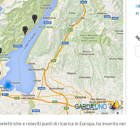
Hai un’auto elettrica e devi ricaricarla
provare Eway e non sai come fare?
ettriche e relaviti punti di ricarica in Europa, ha inserito nei