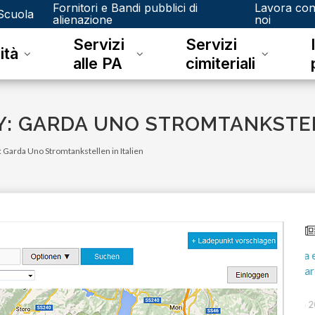
Fornitori e Bandi pubblici di
Lavora co
Scuola
alienazione
noi
Servizi
Servizi
ità
alle PA
cimiteriali
Y: GARDA UNO STROMTANKSTEL
 Garda Uno Stromtankstellen in Italien
mercoledì 16 agosto 2023
tto è più