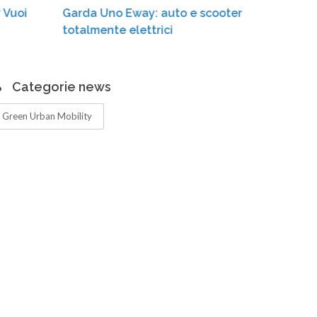
Garda Uno Eway: auto e scooter sharing
Massimi
totalmente elettrici
mobilità
Garda”
Categorie news
Green Urban Mobility