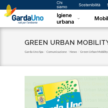
Chi
Gardauno
Sostenibilità
siamo
Igiene
Spa
Mobil
urbana
GREEN URBAN MOBILITY
Garda Uno Spa
Comunicazione
News
Green Urban Mobility: 
martedì 01 marzo 2022
Quando l'energia è positiva, tutto è più