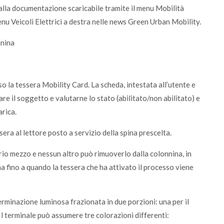
 dalla documentazione scaricabile tramite il menu Mobilità
enu Veicoli Elettrici a destra nelle news Green Urban Mobility.
nnina
so la tessera Mobility Card. La scheda, intestata all’utente e
are il soggetto e valutarne lo stato (abilitato/non abilitato) e
arica.
sera al lettore posto a servizio della spina prescelta.
rio mezzo e nessun altro può rimuoverlo dalla colonnina, in
a fino a quando la tessera che ha attivato il processo viene
rminazione luminosa frazionata in due porzioni: una per il
 Il terminale può assumere tre colorazioni differenti: