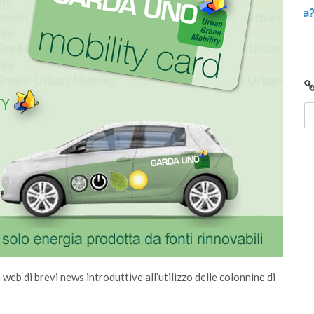
Hai un’auto elettrica e devi ricaricarla? Vuoi
provare Eway e non sai come fare?
web di brevi news introduttive all’utilizzo delle colonnine di