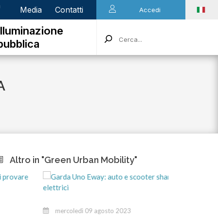
n
Media
Contatti
Accedi
Illuminazione
pubblica
A
Altro in "Green Urban Mobility"
mercoledì 09 agosto 2023
lunedì