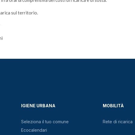
fa oraria comprensiva dei costi di ricarica e di sosta.
arica sul territorio.
y
ni
IGIENE URBANA
MOBILITÀ
Seleziona il tuo comune
Rete di ricarica
Ecocalendari