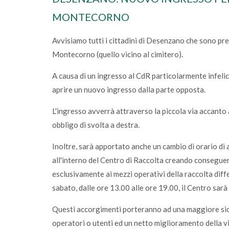
lunedì 05 gennaio 2026
MONTECORNO
onferimento
Sono online gli ecocalendari 2026: scari
Calvagese
fai la differenza, ogni giorno
Avvisiamo tutti i cittadini di Desenzano che sono pre
Montecorno (quello vicino al cimitero).
A causa di un ingresso al CdR particolarmente infelice 
aprire un nuovo ingresso dalla parte opposta.
L'ingresso avverrà attraverso la piccola via accanto 
obbligo di svolta a destra.
Inoltre, sarà apportato anche un cambio di orario di
all'interno del Centro di Raccolta creando conseguen
esclusivamente ai mezzi operativi della raccolta diff
sabato, dalle ore 13.00 alle ore 19.00, il Centro sarà
Questi accorgimenti porteranno ad una maggiore sicu
operatori o utenti ed un netto miglioramento della vi