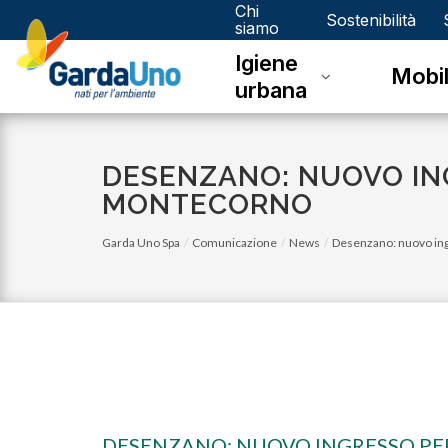
Chi
Gardauno
Sostenibilità
siamo
Igiene
Spa
Mobil
urbana
DESENZANO: NUOVO ING
MONTECORNO
Garda Uno Spa
Comunicazione
News
Desenzano: nuovo ingr
DESENZANO: NUOVO INGRESSO PER 