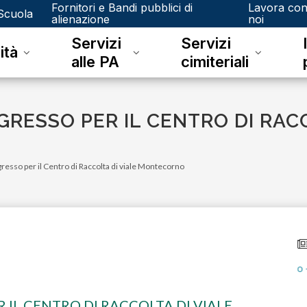
Fornitori e Bandi pubblici di
Lavora co
Scuola
alienazione
noi
Servizi
Servizi
ità
alle PA
cimiteriali
RESSO PER IL CENTRO DI RACC
esso per il Centro di Raccolta di viale Montecorno
IL CENTRO DI RACCOLTA DI VIALE