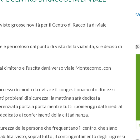
lunedì 08 giugno 2026
cali e
Centro di Raccolta di Desenzano - via Giotto:
chiusura per lavori
viste grosse novità per il Centro di Raccolta di viale
e pericoloso dal punto di vista della viabilità, si è deciso di
al cimitero e l'uscita darà verso viale Montecorno, con
 accesso in modo da evitare il congestionamento di mezzi
ti problemi di sicurezza: la mattina sarà dedicata
erenziata porta a porta mentre tutti i pomeriggi dal lunedì al
 dedicato ai conferimenti della cittadinanza.
rezza delle persone che frequentano il centro, che siano
abilità, visto, soprattutto, il contingentamento degli ingressi