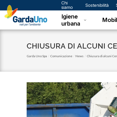
Chi
Gardauno
Sostenibilità
siamo
Igiene
Spa
Mobil
urbana
CHIUSURA DI ALCUNI C
Garda Uno Spa
Comunicazione
News
Chiusura di alcuni Cen
lunedì 05 gennaio 2026