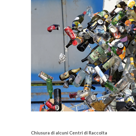
ferimento
Sono online gli ecocalendari 2026: scarical
vagese
fai la differenza, ogni giorno
Chiusura di alcuni Centri di Raccolta