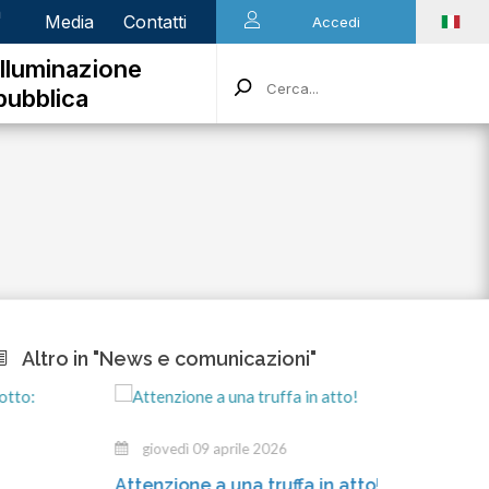
n
Media
Contatti
Accedi
Illuminazione
pubblica
Altro in "News e comunicazioni"
giovedì 09 aprile 2026
merco
Attenzione a una truffa in atto!