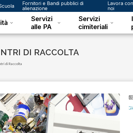
Fornitori e Bandi pubblici di
Lavora co
Scuola
alienazione
noi
Servizi
Servizi
ità
alle PA
cimiteriali
ENTRI DI RACCOLTA
tri di Raccolta
lunedì 08 giugno 2026