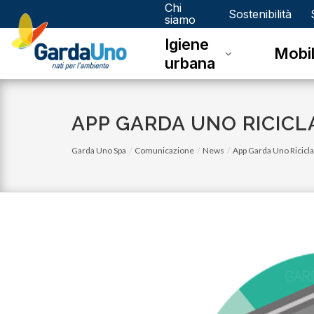
Chi
Gardauno
Sostenibilità
siamo
Igiene
Spa
Mobil
urbana
APP GARDA UNO RICICL
Garda Uno Spa
Comunicazione
News
App Garda Uno Ricicla
lunedì 05 gennaio 2026