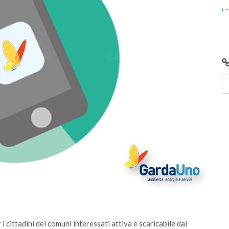
ricali e
Centro di Raccolta di Desenzano - via Giotto:
chiusura per lavori
i cittadini dei comuni interessati attiva e scaricabile dai