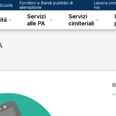
Fornitori e Bandi pubblici di
Lavora co
Scuola
alienazione
noi
Servizi
Servizi
ità
alle PA
cimiteriali
A
lunedì 08 giugno 2026