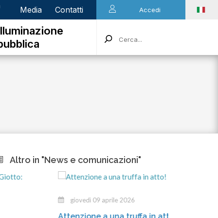
n
Media
Contatti
Accedi
Illuminazione
pubblica
Altro in "News e comunicazioni"
giovedì 09 aprile 2026
Attenzione a una truffa in atto!