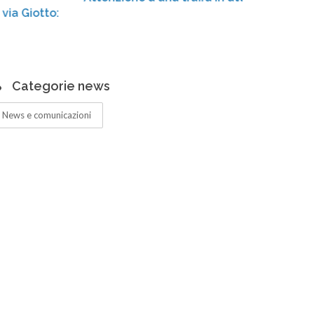
Cen
amp
Categorie news
News e comunicazioni