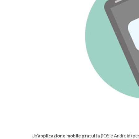
 conferimento
Sono online gli ecocalendari 2026: sca
 Calvagese
fai la differenza, ogni giorno
Un’
applicazione mobile gratuita
(iOS e Android) per 