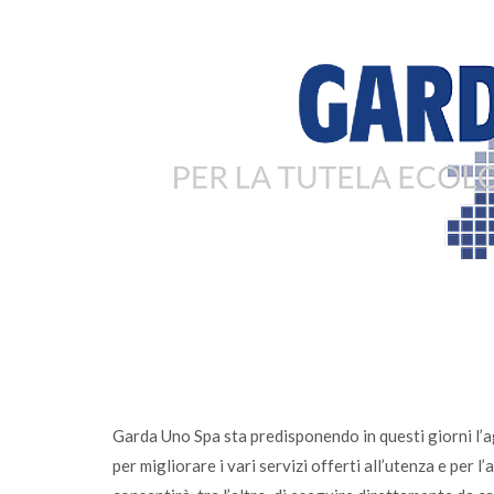
 il conferimento
Sono online gli ecocalendari 2026: s
 di Calvagese
fai la differenza, ogni giorno
Garda Uno Spa sta predisponendo in questi giorni l’
per migliorare i vari servizi offerti all’utenza e per 