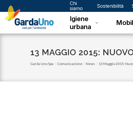
Chi
Gardauno
Sostenibilità
siamo
Igiene
Spa
Mobil
urbana
13 MAGGIO 2015: NUOVO
Garda Uno Spa
Comunicazione
News
13 Maggio 2015: Nuov
lunedì 05 gennaio 2026