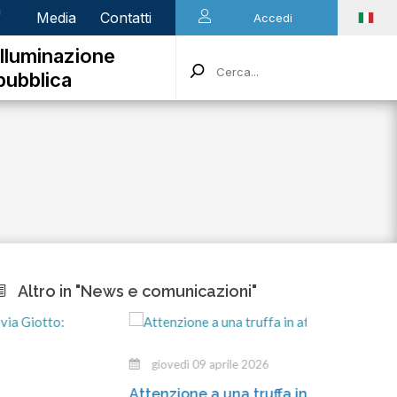
n
Media
Contatti
Accedi
Illuminazione
pubblica
Altro in "News e comunicazioni"
giovedì 09 aprile 2026
Attenzione a una truffa in atto!