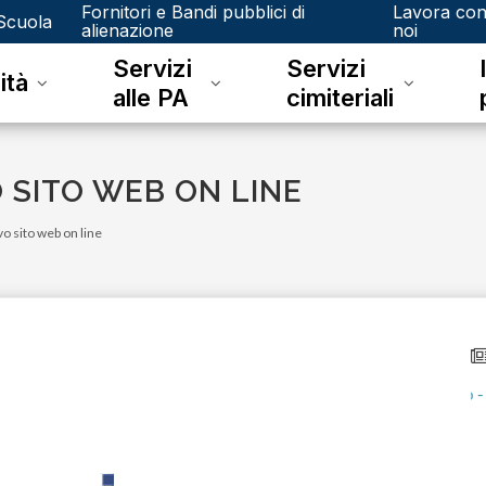
Fornitori e Bandi pubblici di
Lavora co
Scuola
alienazione
noi
Servizi
Servizi
ità
alle PA
cimiteriali
 SITO WEB ON LINE
o sito web on line
lunedì 08 giugno 2026