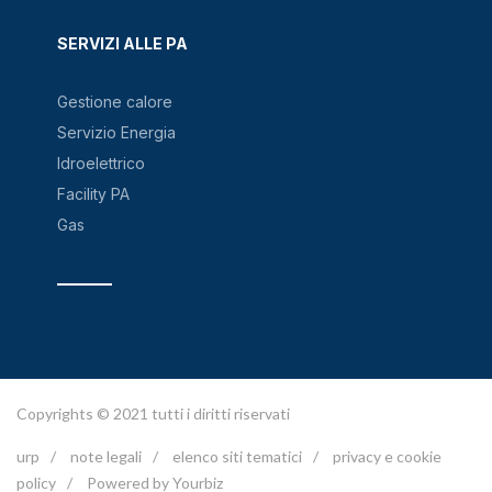
SERVIZI ALLE PA
Gestione calore
Servizio Energia
Idroelettrico
Facility PA
Gas
Copyrights © 2021 tutti i diritti riservati
urp
/
note legali
/
elenco siti tematici
/
privacy e cookie
policy
/
Powered by Yourbiz