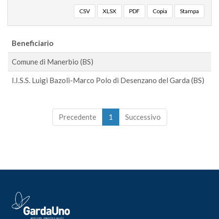
CSV
XLSX
PDF
Copia
Stampa
Beneficiario
I
Comune di Manerbio (BS)
2
I.I.S.S. Luigi Bazoli-Marco Polo di Desenzano del Garda (BS)
2
Precedente
1
Successivo