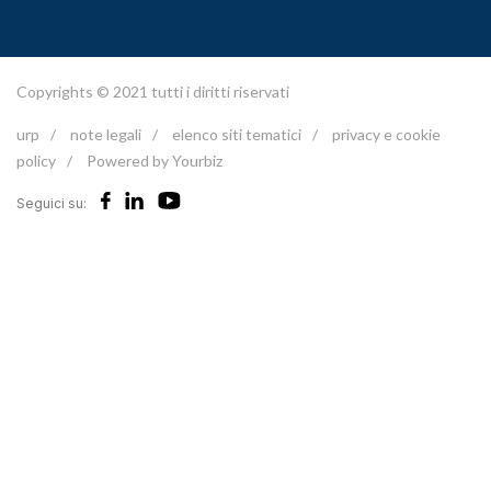
Copyrights © 2021 tutti i diritti riservati
urp
/
note legali
/
elenco siti tematici
/
privacy e cookie
policy
/
Powered by Yourbiz
Seguici su: