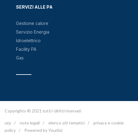
SERVIZI ALLE PA
Gestione calore
Servizio Energia
Idroelettrico
Facility PA
Gas
Copyrights © 2021 tutti i diritti riservati
urp
/
note legali
/
elenco siti tematici
/
privacy e cookie
policy
/
Powered by Yourbiz