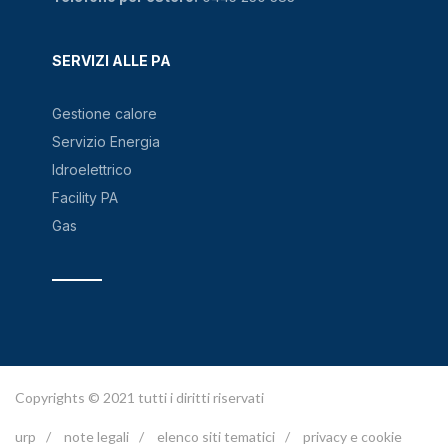
SERVIZI ALLE PA
Gestione calore
Servizio Energia
Idroelettrico
Facility PA
Gas
Copyrights © 2021 tutti i diritti riservati
urp
/
note legali
/
elenco siti tematici
/
privacy e cookie