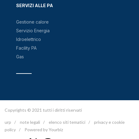
SERVIZI ALLE PA
Gestione calore
Servizio Energia
Idroelettrico
Facility PA
Gas
Copyrights © 2021 tutti i diritti riservati
urp
/
note legali
/
elenco siti tematici
/
privacy e cookie
policy
/
Powered by Yourbiz