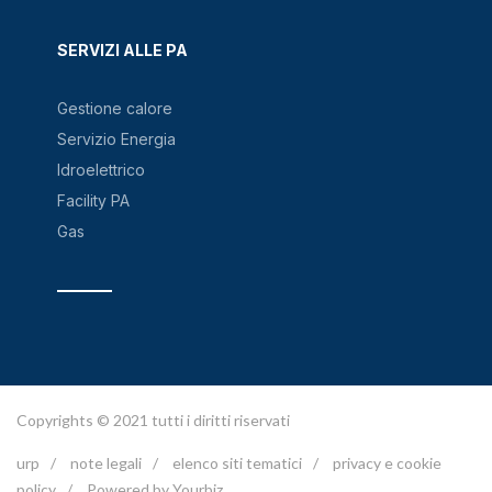
SERVIZI ALLE PA
Gestione calore
Servizio Energia
Idroelettrico
Facility PA
Gas
Copyrights © 2021 tutti i diritti riservati
urp
/
note legali
/
elenco siti tematici
/
privacy e cookie
policy
/
Powered by Yourbiz