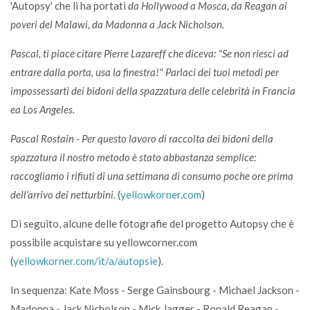
'Autopsy' che li ha portati
da Hollywood a Mosca, da Reagan ai
poveri del Malawi, da Madonna a Jack Nicholson.
Pascal, ti piace citare Pierre Lazareff che diceva: "Se non riesci ad
entrare dalla porta, usa la finestra!" Parlaci dei tuoi metodi per
impossessarti dei bidoni della spazzatura delle celebrità in Francia
ea Los Angeles.
Pascal Rostain - Per questo lavoro di raccolta dei bidoni della
spazzatura il nostro metodo è stato abbastanza semplice:
raccogliamo i rifiuti di una settimana di consumo poche ore prima
dell'arrivo dei netturbini
. (
yellowkorner.com
)
Di seguito, alcune delle fotografie del progetto Autopsy che è
possibile acquistare su yellowcorner.com
(
yellowkorner.com/it/a/autopsie
).
In sequenza: Kate Moss - Serge Gainsbourg - Michael Jackson -
Madonna - Jack Nicholson - Mick Jagger - Ronald Reagan -