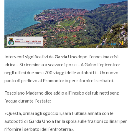
Interventi significativi da
Garda Uno
dopo l´ennesima crisi
idrica – Si ricomincia a scavare i pozzi – A Gaino l´epicentro:
negli ultimi due mesi 700 viaggi delle autobotti – Un nuovo
punto di prelievo al Promontorio per rifornire i serbatoi.
Toscolano Maderno dice addio all´incubo dei rubinetti senz
´acqua durante l´estate:
«Questa, ormai agli sgoccioli, sarà l´ultima annata con le
autobotti di
Garda Uno
a far la spola sulle frazioni collinari per
rifornire i serbatoi dell´entroterra».