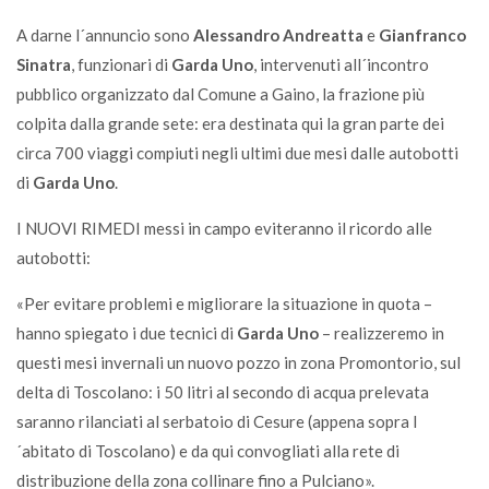
A darne l´annuncio sono
Alessandro Andreatta
e
Gianfranco
Sinatra
, funzionari di
Garda Uno
, intervenuti all´incontro
pubblico organizzato dal Comune a Gaino, la frazione più
colpita dalla grande sete: era destinata qui la gran parte dei
circa 700 viaggi compiuti negli ultimi due mesi dalle autobotti
di
Garda Uno
.
I NUOVI RIMEDI messi in campo eviteranno il ricordo alle
autobotti:
«Per evitare problemi e migliorare la situazione in quota –
hanno spiegato i due tecnici di
Garda Uno
– realizzeremo in
questi mesi invernali un nuovo pozzo in zona Promontorio, sul
delta di Toscolano: i 50 litri al secondo di acqua prelevata
saranno rilanciati al serbatoio di Cesure (appena sopra l
´abitato di Toscolano) e da qui convogliati alla rete di
distribuzione della zona collinare fino a Pulciano».