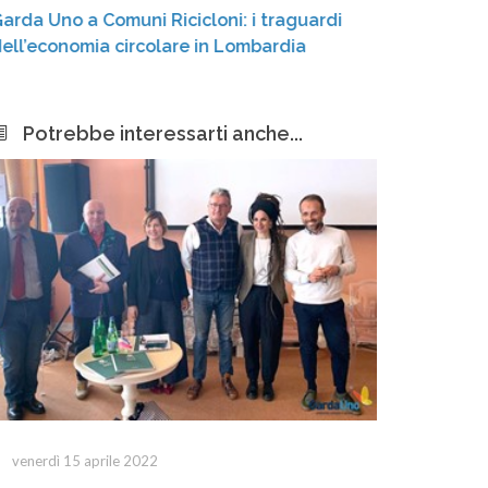
arda Uno a Comuni Ricicloni: i traguardi
CER Lona
ell’economia circolare in Lombardia
futuro d
rinnovabi
Potrebbe interessarti anche...
venerdì 15 aprile 2022