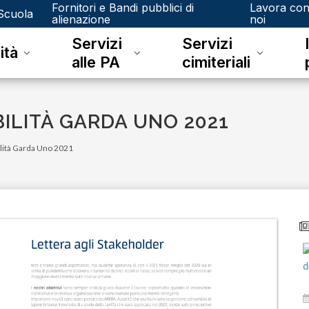
Fornitori e Bandi pubblici di
Lavora co
Scuola
alienazione
noi
Servizi
Servizi
ità
alle PA
cimiteriali
BILITÀ GARDA UNO 2021
ilità Garda Uno 2021
mercoledì 18 marzo 2026