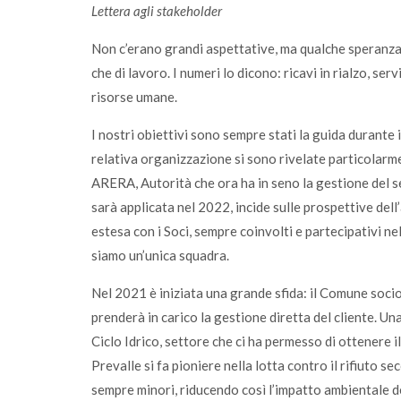
Lettera agli stakeholder
Non c’erano grandi aspettative, ma qualche speranza 
che di lavoro. I numeri lo dicono: ricavi in rialzo, s
risorse umane.
I nostri obiettivi sono sempre stati la guida durante 
relativa organizzazione si sono rivelate particolarm
ARERA, Autorità che ora ha in seno la gestione del ser
sarà applicata nel 2022, incide sulle prospettive dell’
estesa con i Soci, sempre coinvolti e partecipativi nel
siamo un’unica squadra.
Nel 2021 è iniziata una grande sfida: il Comune socio
prenderà in carico la gestione diretta del cliente. Un
Ciclo Idrico, settore che ci ha permesso di ottenere i
Prevalle si fa pioniere nella lotta contro il rifiuto 
sempre minori, riducendo così l’impatto ambientale d