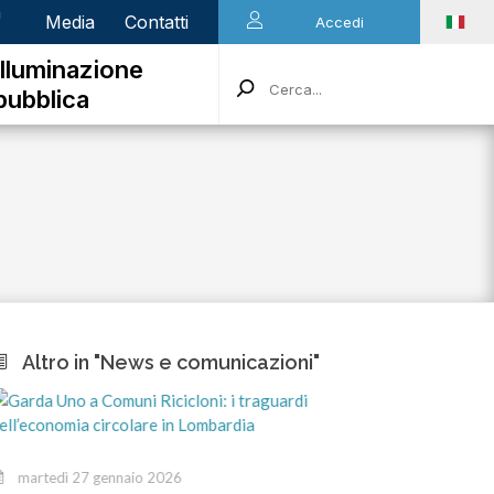
n
Media
Contatti
Accedi
Illuminazione
pubblica
Altro in "News e comunicazioni"
martedì 27 gennaio 2026
venerdì