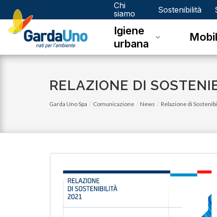
Chi
Gardauno
Sostenibilità
siamo
Igiene
Spa
Mobil
urbana
RELAZIONE DI SOSTENI
Garda Uno Spa
Comunicazione
News
Relazione di Sostenib
giovedì 09 aprile 2026
Attenzione a una truffa in atto!