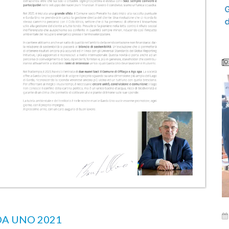
Centro di Raccolta di Tremosine: orari
G
ampliati per la nuova stagione
d
DA UNO 2021