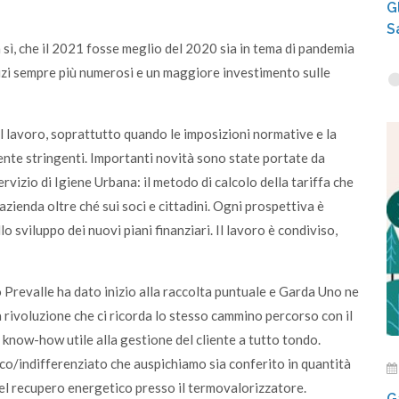
G
S
sì, che il 2021 fosse meglio del 2020 sia in tema di pandemia
ervizi sempre più numerosi e un maggiore investimento sulle
il lavoro, soprattutto quando le imposizioni normative e la
ente stringenti. Importanti novità sono state portate da
vizio di Igiene Urbana: il metodo di calcolo della tariffa che
azienda oltre ché sui soci e cittadini. Ogni prospettiva è
lo sviluppo dei nuovi piani finanziari. Il lavoro è condiviso,
 Prevalle ha dato inizio alla raccolta puntuale e Garda Uno ne
a rivoluzione che ci ricorda lo stesso cammino percorso con il
l know-how utile alla gestione del cliente a tutto tondo.
secco/indifferenziato che auspichiamo sia conferito in quantità
el recupero energetico presso il termovalorizzatore.
G