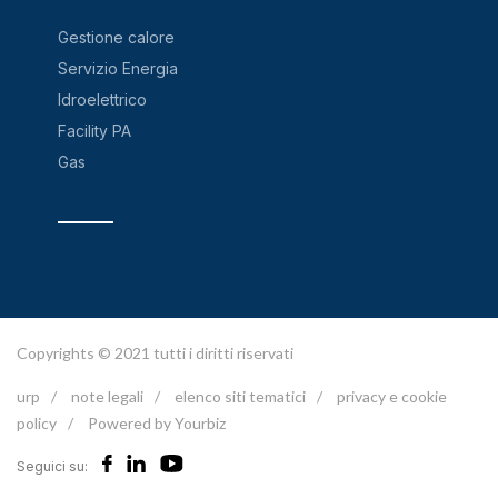
Gestione calore
Servizio Energia
Idroelettrico
Facility PA
Gas
Copyrights © 2021 tutti i diritti riservati
urp
/
note legali
/
elenco siti tematici
/
privacy e cookie
policy
/
Powered by Yourbiz
Seguici su: