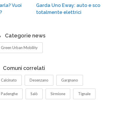
Garda Uno Eway: auto e scooter sharing
Massi
totalmente elettrici
mobili
Garda
Categorie news
Green Urban Mobility
Comuni correlati
Calcinato
Desenzano
Gargnano
Padenghe
Salò
Sirmione
Tignale