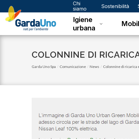
Chi
Gardauno
Sostenibilità
siamo
Igiene
Spa
Mobil
urbana
COLONNINE DI RICARIC
Garda Uno Spa
Comunicazione
News
Colonnine di ricarica
martedì 01 marzo 2022
Quando l'energia è positiva, tutto è più