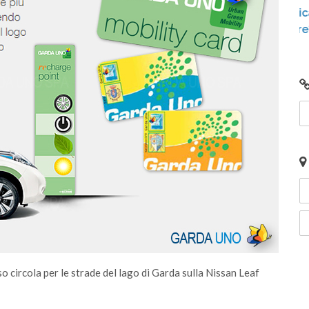
Hai un’auto elettrica e devi ricaricarla? Vuoi
provare Eway e non sai come fare?
circola per le strade del lago di Garda sulla Nissan Leaf