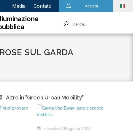
n
Media
Contatti
Accedi
Illuminazione
pubblica
EROSE SUL GARDA
Altro in "Green Urban Mobility"
mercoledì 09 agosto 2023
lune